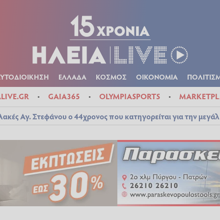
Α
ΠΟΛΙΤΙΚΑ
ΑΥΤΟΔΙΟΙΚΗΣΗ
ΕΛΛΑΔΑ
ΚΟΣΜΟΣ
ΟΙΚΟΝ
ΚΑΙΡΟΣ
ΑΥΤΟΔΙΟΙΚΗΣΗ
ΕΛΛΑΔΑ
ΚΟΣΜΟΣ
ΟΙΚΟΝΟΜΙΑ
ΠΟΛΙΤΙΣ
ALIVE.GR
GAIA365
OLYMPIASPORTS
MARKETPL
λακές Αγ. Στεφάνου ο 44χρονος που κατηγορείται για την μεγά