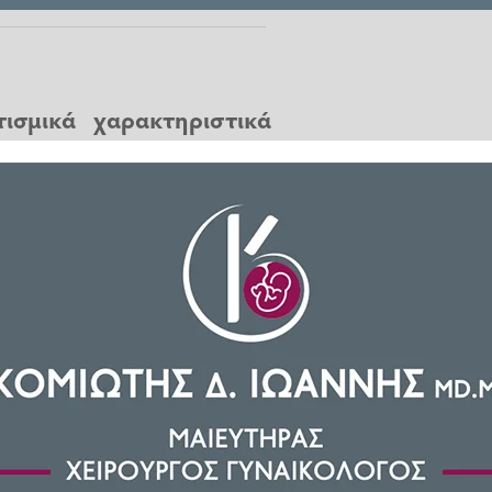
τισμικά χαρακτηριστικά
έγαρο, η Δημοτική Βιβλιοθήκη
έρεια Δυτικής Ελλάδος και την
 για πρώτη φορά η «Ελευθέρια
ς Σημαίας της Ιονίου Πολιτείας
.
πό την Αγγλία στην Ελλάδα. Η
έχρι τότε το επίσημο κράτος των
νω στην φρεγάτα ¨Ελλάς¨ όπου
ίος την πήρε στα χέρια του από