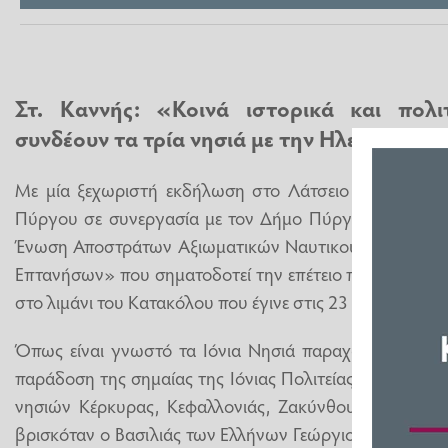
Στ. Καννής: «Κοινά ιστορικά και πολι
συνδέουν τα τρία νησιά με την Ηλεία».
Με μία ξεχωριστή εκδήλωση στο Λάτσειο Δημοτικό Μ
Πύργου σε συνεργασία με τον Δήμο Πύργου την Περιφ
Ένωση Αποστράτων Αξιωματικών Ναυτικού εορτάστηκε
Επτανήσων» που σηματοδοτεί την επέτειο παράδοσης τη
στο λιμάνι του Κατακόλου που έγινε στις 23 Μαΐου 1864
Όπως είναι γνωστό τα Ιόνια Νησιά παραχωρήθηκαν α
παράδοση της σημαίας της Ιόνιας Πολιτείας που ήταν μ
νησιών Κέρκυρας, Κεφαλλονιάς, Ζακύνθου, έγινε πά
βρισκόταν ο Βασιλιάς των Ελλήνων Γεώργιος ο Α΄ ο οπο