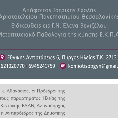
 Σταματόπουλος, οποίος ήταν ο
ρικά γεγονότα της περιόδου ενώ
τα Ιόνια Νησιά με την Ηλεία.
ια του χαιρετισμού του τόνισε
ν τριών νησιών του Ιονίου με την
 μπορούν να αποτελέσουν μία
κ. Αθανάσιος, οι Πρόεδροι της
 τους παραρτήματος Ηλείας της
ς Κεντρικής ΕΑΑΝ, Αντιναύαρχος
ε η Αντιπρόεδρος της Δημοτικής