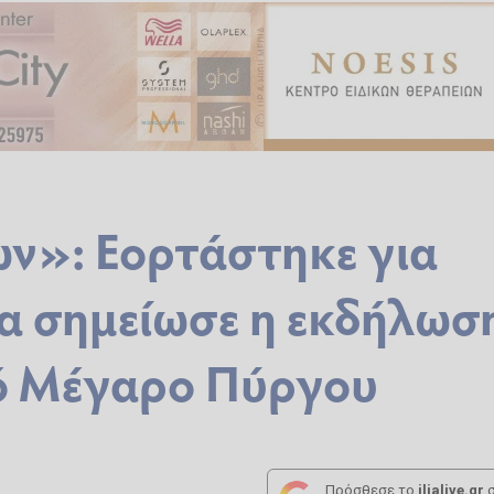
ν»: Εορτάστηκε για
ία σημείωσε η εκδήλωσ
κό Μέγαρο Πύργου
Πρόσθεσε το
ilialive.gr
σ