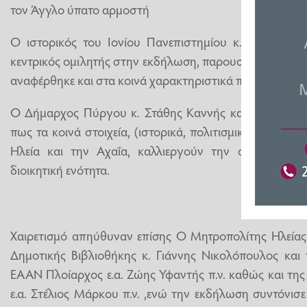
τον Άγγλο ύπατο αρμοστή
Ο ιστορικός του Ιονίου Πανεπιστημίου κ. Ειρηναίος
κεντρικός ομιλητής στην εκδήλωση, παρουσίασε τα ιστο
αναφέρθηκε και στα κοινά χαρακτηριστικά που συνδέουν 
Ο Δήμαρχος Πύργου κ. Στάθης Καννής κατά την διάρκε
πως τα κοινά στοιχεία, (ιστορικά, πολιτισμικά κ.α.) τω
Ηλεία και την Αχαΐα, καλλιεργούν την σκέψη πως
διοικητική ενότητα.
Χαιρετισμό απηύθυναν επίσης Ο Μητροπολίτης Ηλείας 
Δημοτικής Βιβλιοθήκης κ. Γιάννης Νικολόπουλος και
ΕΑΑΝ Πλοίαρχος ε.α. Ζώης Υφαντής π.ν. καθώς και τη
ε.α. Στέλιος Μάρκου π.ν. ,ενώ την εκδήλωση συντόνισ