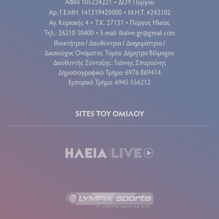
ΑΦΜ 105224221
ΔΟΥ Πύργου
•
Aρ. Γ.Ε.ΜΗ. 141319425000
Μ.Η.Τ. #242102
•
Αγ. Κυριακής 4
Τ.Κ. 27131
Πύργος Ηλείας
•
•
Τηλ.: 26210 30400
E-mail:
ilialive.gr@gmail.com
•
Ιδιοκτήτρια / Διευθύντρια / Διαχειρίστρια /
Δικαιούχος Ονόματος Τομέα: Δήμητρα Βέλμαχου
Διευθυντής Σύνταξης: Γιάννης Σπυρούνης
Δημοσιογραφικό Τμήμα: 6976 869414
Εμπορικό Τμήμα: 6945 556212
SITES ΤΟΥ ΟΜΙΛΟΥ