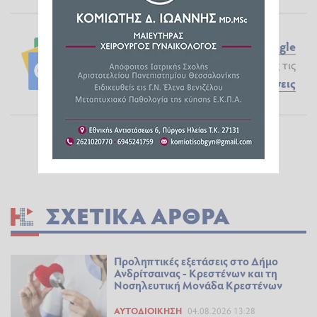
Ακολουθήστε το ilialive.gr στο
Google
News
και μάθετε πρώτοι όλες τις
Ειδήσεις
ΣΧΕΤΙΚΆ ΆΡΘΡΑ
Προληπτικές εξετάσεις στο Δήμο
Ανδρίτσαινας - Κρεστένων και τη
Νοσηλευτική Μονάδα Κρεστένων
ΑΥΤΟΔΙΟΊΚΗΣΗ
04.08.2026 13:28