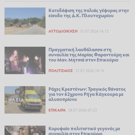
Κατεδάφιση της παλιάς γέφυρας στην
είσοδο της Δ.Κ. Πλουτοχωρίου
ΑΥΤΟΔΙΟΊΚΗΣΗ
31.07.2026 16:12
Πραγματική λαοθάλασσα στη
συναυλία της Μαρίας Φαραντούρη και
του Μαν. Μητσιά στον Επικούριο
ΠΟΛΙΤΙΣΜΌΣ
31.07.2026 10:15
Ράχες Κρεστένων: Τραγικός θάνατος
για τον 62χρονο Ρήγα Κάγκουρα με
αλυσοπρίονο
ΕΠΊΚΑΙΡΑ
28.07.2026 07:23
Κορυφαίο πολιτιστικό γεγονός με
συναυλία στον Επικούριο