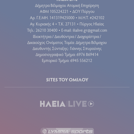
Δήμητρα Βέλμαχου Ατομική Επιχείρηση
ΑΦΜ 105224221
ΔΟΥ Πύργου
•
Aρ. Γ.Ε.ΜΗ. 141319425000
Μ.Η.Τ. #242102
•
Αγ. Κυριακής 4
Τ.Κ. 27131
Πύργος Ηλείας
•
•
Τηλ.: 26210 30400
E-mail:
ilialive.gr@gmail.com
•
Ιδιοκτήτρια / Διευθύντρια / Διαχειρίστρια /
Δικαιούχος Ονόματος Τομέα: Δήμητρα Βέλμαχου
Διευθυντής Σύνταξης: Γιάννης Σπυρούνης
Δημοσιογραφικό Τμήμα: 6976 869414
Εμπορικό Τμήμα: 6945 556212
SITES ΤΟΥ ΟΜΙΛΟΥ