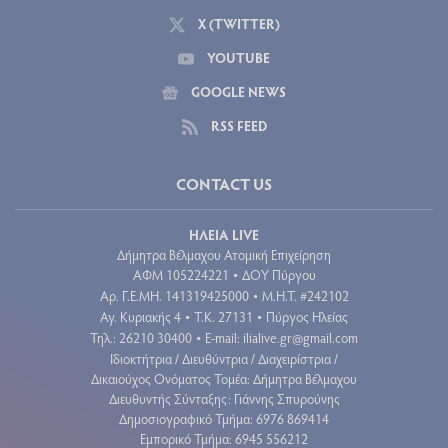
X (TWITTER)
YOUTUBE
GOOGLE NEWS
RSS FEED
CONTACT US
ΗΛΕΙΑ LIVE
Δήμητρα Βέλμαχου Ατομική Επιχείρηση
ΑΦΜ 105224221
ΔΟΥ Πύργου
•
Aρ. Γ.Ε.ΜΗ. 141319425000
Μ.Η.Τ. #242102
•
Αγ. Κυριακής 4
Τ.Κ. 27131
Πύργος Ηλείας
•
•
Τηλ.: 26210 30400
E-mail:
ilialive.gr@gmail.com
•
Ιδιοκτήτρια / Διευθύντρια / Διαχειρίστρια /
Δικαιούχος Ονόματος Τομέα: Δήμητρα Βέλμαχου
Διευθυντής Σύνταξης: Γιάννης Σπυρούνης
Δημοσιογραφικό Τμήμα: 6976 869414
Εμπορικό Τμήμα: 6945 556212