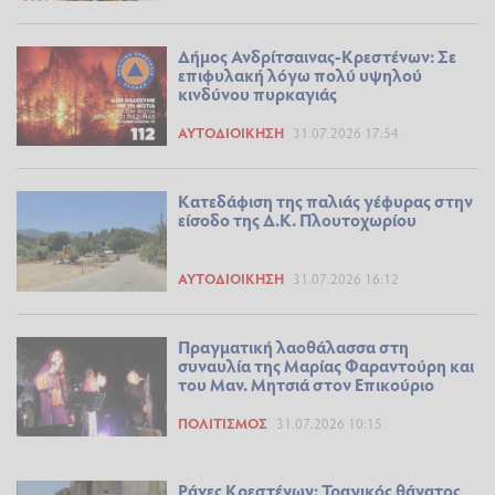
Δήμος Ανδρίτσαινας-Κρεστένων: Σε
επιφυλακή λόγω πολύ υψηλού
κινδύνου πυρκαγιάς
ΑΥΤΟΔΙΟΊΚΗΣΗ
31.07.2026 17:54
Κατεδάφιση της παλιάς γέφυρας στην
είσοδο της Δ.Κ. Πλουτοχωρίου
ΑΥΤΟΔΙΟΊΚΗΣΗ
31.07.2026 16:12
Πραγματική λαοθάλασσα στη
συναυλία της Μαρίας Φαραντούρη και
του Μαν. Μητσιά στον Επικούριο
ΠΟΛΙΤΙΣΜΌΣ
31.07.2026 10:15
Ράχες Κρεστένων: Τραγικός θάνατος