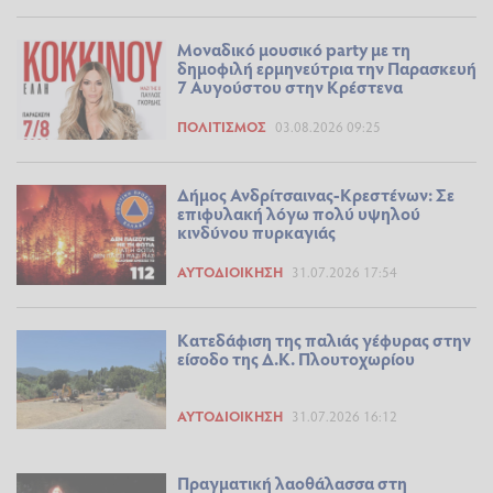
Μοναδικό μουσικό party με τη
δημοφιλή ερμηνεύτρια την Παρασκευή
7 Αυγούστου στην Κρέστενα
ΠΟΛΙΤΙΣΜΌΣ
03.08.2026 09:25
Δήμος Ανδρίτσαινας-Κρεστένων: Σε
επιφυλακή λόγω πολύ υψηλού
κινδύνου πυρκαγιάς
ΑΥΤΟΔΙΟΊΚΗΣΗ
31.07.2026 17:54
Κατεδάφιση της παλιάς γέφυρας στην
είσοδο της Δ.Κ. Πλουτοχωρίου
ΑΥΤΟΔΙΟΊΚΗΣΗ
31.07.2026 16:12
Πραγματική λαοθάλασσα στη