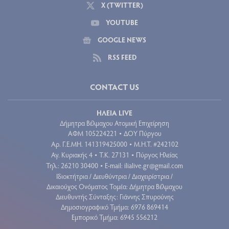
X (TWITTER)
YOUTUBE
GOOGLE NEWS
RSS FEED
CONTACT US
ΗΛΕΙΑ LIVE
Δήμητρα Βέλμαχου Ατομική Επιχείρηση
ΑΦΜ 105224221
ΔΟΥ Πύργου
•
Aρ. Γ.Ε.ΜΗ. 141319425000
Μ.Η.Τ. #242102
•
Αγ. Κυριακής 4
Τ.Κ. 27131
Πύργος Ηλείας
•
•
Τηλ.: 26210 30400
E-mail:
ilialive.gr@gmail.com
•
Ιδιοκτήτρια / Διευθύντρια / Διαχειρίστρια /
Δικαιούχος Ονόματος Τομέα: Δήμητρα Βέλμαχου
Διευθυντής Σύνταξης: Γιάννης Σπυρούνης
Δημοσιογραφικό Τμήμα: 6976 869414
Εμπορικό Τμήμα: 6945 556212