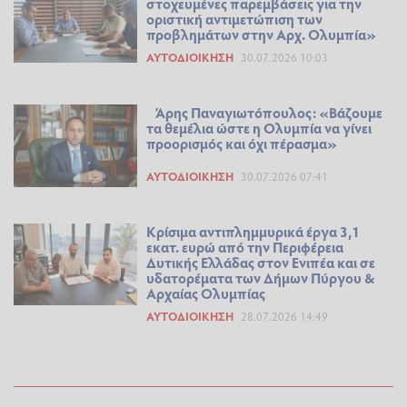
στοχευμένες παρεμβάσεις για την
οριστική αντιμετώπιση των
προβλημάτων στην Αρχ. Ολυμπία»
ΑΥΤΟΔΙΟΊΚΗΣΗ
30.07.2026 10:03
Άρης Παναγιωτόπουλος: «Βάζουμε
τα θεμέλια ώστε η Ολυμπία να γίνει
προορισμός και όχι πέρασμα»
ΑΥΤΟΔΙΟΊΚΗΣΗ
30.07.2026 07:41
Κρίσιμα αντιπλημμυρικά έργα 3,1
εκατ. ευρώ από την Περιφέρεια
Δυτικής Ελλάδας στον Ενιπέα και σε
υδατορέματα των Δήμων Πύργου &
Αρχαίας Ολυμπίας
ΑΥΤΟΔΙΟΊΚΗΣΗ
28.07.2026 14:49