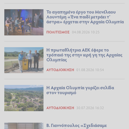
Το αγαπημένο έργο του Μενέλαου
Λουντέμη «Ένα παιδί μετράει τ’
άστρα» έρχεται στην Αρχαία Ολυμπία
ΠΟΛΙΤΙΣΜΌΣ
04.08.2026 10:25
Η πρωταθλήτρια ΑΕΚ έφερε το
τρόπαιό της στην ιερή γη της Αρχαίας
Ολυμπίας
ΑΥΤΟΔΙΟΊΚΗΣΗ
01.08.2026 10:54
Η Αρχαία Ολυμπία γυρίζει σελίδα
στον τουρισμό
ΑΥΤΟΔΙΟΊΚΗΣΗ
30.07.2026 16:32
Β. Γιαννόπουλος «Σχεδιάσαμε