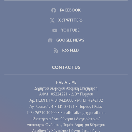
FACEBOOK
X (TWITTER)
YOUTUBE
GOOGLE NEWS
RSS FEED
CONTACT US
ΗΛΕΙΑ LIVE
Δήμητρα Βέλμαχου Ατομική Επιχείρηση
ΑΦΜ 105224221
ΔΟΥ Πύργου
•
Aρ. Γ.Ε.ΜΗ. 141319425000
Μ.Η.Τ. #242102
•
Αγ. Κυριακής 4
Τ.Κ. 27131
Πύργος Ηλείας
•
•
Τηλ.: 26210 30400
E-mail:
ilialive.gr@gmail.com
•
Ιδιοκτήτρια / Διευθύντρια / Διαχειρίστρια /
Δικαιούχος Ονόματος Τομέα: Δήμητρα Βέλμαχου
Διευθυντής Σύνταξης: Γιάννης Σπυρούνης