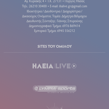
Αγ. Κυριακής 4
Τ.Κ. 27131
Πύργος Ηλείας
•
•
Τηλ.: 26210 30400
E-mail:
ilialive.gr@gmail.com
•
Ιδιοκτήτρια / Διευθύντρια / Διαχειρίστρια /
Δικαιούχος Ονόματος Τομέα: Δήμητρα Βέλμαχου
Διευθυντής Σύνταξης: Γιάννης Σπυρούνης
Δημοσιογραφικό Τμήμα: 6976 869414
Εμπορικό Τμήμα: 6945 556212
SITES ΤΟΥ ΟΜΙΛΟΥ