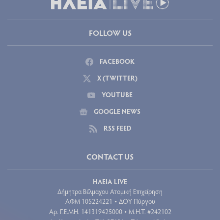
FOLLOW US
FACEBOOK
X (TWITTER)
YOUTUBE
GOOGLE NEWS
RSS FEED
CONTACT US
ΗΛΕΙΑ LIVE
Δήμητρα Βέλμαχου Ατομική Επιχείρηση
ΑΦΜ 105224221
ΔΟΥ Πύργου
•
Aρ. Γ.Ε.ΜΗ. 141319425000
Μ.Η.Τ. #242102
•