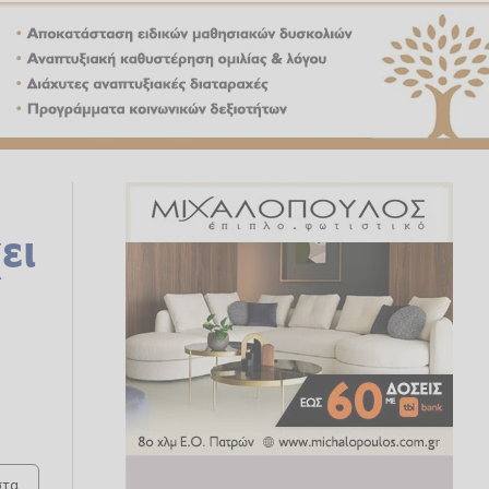
ει
τα