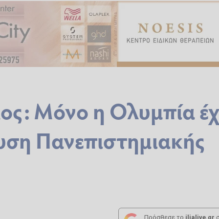
ς: Μόνο η Ολυμπία έχ
υση Πανεπιστημιακής
Πρόσθεσε το
ilialive.gr
σ