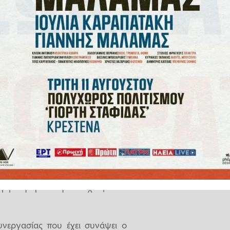
δεν πρόκειται να συζητήσει με
 πλην αυτής που έχει ήδη την
ιαδικασία με κανέναν άλλον Δήμο
έχει την ωριμότητα και έδρα την
έχει προβάδισμα και ωριμότητα
ά, μιας Πανεπιστημιακής Σχολής,
καμία άλλη κουβέντα, με κανέναν
να απολέσει ή να απεμπολήσει
ράμμισε κατηγορηματικά ο κ.
 συνεδρίασης του Δημοτικού
το να στηρίξει η Δημοτική Αρχή,
ριμένη πρόταση που έχει φτάσει
νεργασίας που έχει συνάψει ο