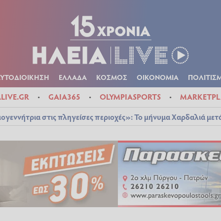
Α
ΠΟΛΙΤΙΚΑ
ΑΥΤΟΔΙΟΙΚΗΣΗ
ΕΛΛΑΔΑ
ΚΟΣΜΟΣ
ΟΙΚΟΝ
ΚΑΙΡΟΣ
ΑΥΤΟΔΙΟΙΚΗΣΗ
ΕΛΛΑΔΑ
ΚΟΣΜΟΣ
ΟΙΚΟΝΟΜΙΑ
ΠΟΛΙΤΙΣ
ALIVE.GR
GAIA365
OLYMPIASPORTS
MARKETPL
ογεννήτρια στις πληγείσες περιοχές»: Το μήνυμα Χαρδαλιά μετ