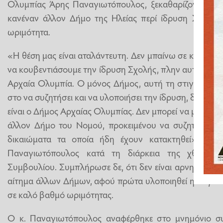
Ολυμπίας Άρης Παναγιωτόπουλος, ξεκαθαρίζοντας ότι 
κανέναν άλλον Δήμο της Ηλείας περί ίδρυση Σχολής,
ωριμότητα.
«Η θέση μας είναι αταλάντευτη. Δεν μπαίνω σε καμία δ
να κουβεντιάσουμε την ίδρυση Σχολής, πλην αυτής που 
Αρχαία Ολυμπία. Ο μόνος Δήμος, αυτή τη στιγμή που 
στο να συζητήσει και να υλοποιήσει την ίδρυση, δυνητικ
είναι ο Δήμος Αρχαίας Ολυμπίας. Δεν μπορεί να μπει σε 
άλλον Δήμο του Νομού, προκειμένου να συζητήσει ή 
δικαιώματα τα οποία ήδη έχουν κατακτηθεί» υπογ
Παναγιωτόπουλος κατά τη διάρκεια της χθεσινής
Συμβουλίου. Συμπλήρωσε δε, ότι δεν είναι αρνητικός σ
αίτημα άλλων Δήμων, αφού πρώτα υλοποιηθεί η συγκεκ
σε καλό βαθμό ωριμότητας.
Ο κ. Παναγιωτόπουλος αναφέρθηκε στο μνημόνιο συ