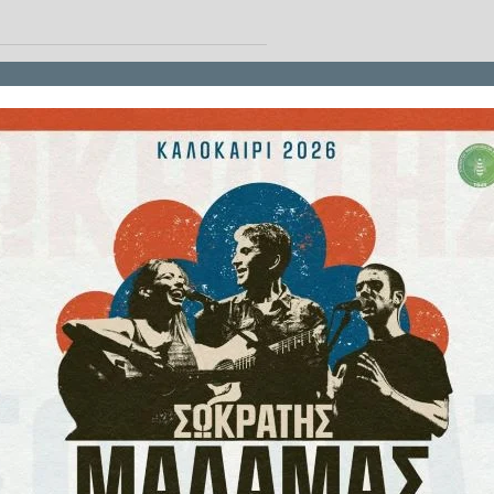
ιστημιακής Σχολής στην Αρχαία
 συνεργασίας και των ενεργειών
η μια φορά ο Δήμαρχος Αρχαίας