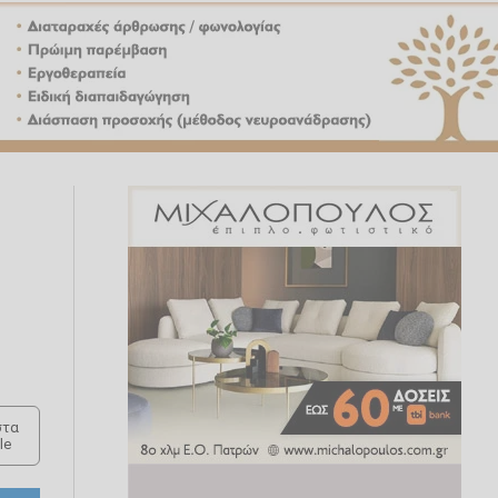
τα
le