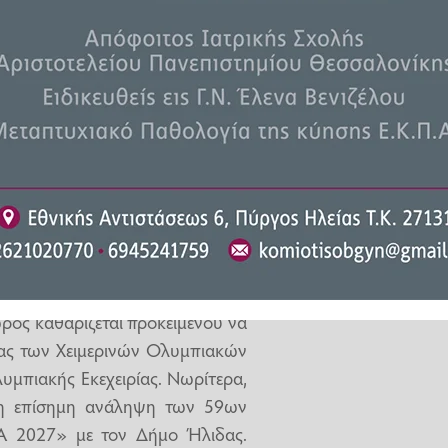
πίας Άρης Παναγιωτόπουλος,
ήρωση του κτιριακού μέρους του
εί το κτιριακό κομμάτι» τόνισε
 προς την Τεχνική Υπηρεσία του
ο για την θετική έκβαση της
Ήταν ένα έργο χαμένο που όταν
ιαλυθεί και απαιτούσε επιπλέον
ΔΕ καταφέραμε να εκταμιεύσουμε
ολάβο και να καταλήξουμε στο
ο».
ος καθαρίζεται προκειμένου να
γας των Χειμερινών Ολυμπιακών
υμπιακής Εκεχειρίας. Νωρίτερα,
 η επίσημη ανάληψη των 59ων
 2027» με τον Δήμο Ήλιδας.