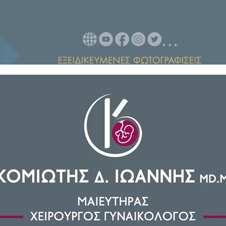
κτιριακό μέρος του Μουσείου
δεχτεί πλήθος κόσμου για τις
λυμπιακών Αγώνων «Μιλάνο-
επίσημης ανάληψης των 59ων
027».