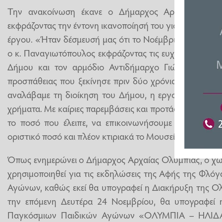
Την ανακοίνωση έκανε ο Δήμαρχος Αρχαίας Ολυμ
εκφράζοντας την έντονη ικανοποίησή του για την ολοκλ
έργου. «Ήταν δέσμευσή μας ότι το Νοέμβριο θα παραδοθ
ο κ. Παναγιωτόπουλος εκφράζοντας τις ευχαριστίες του
Δήμου και τον αρμόδιο Αντιδήμαρχο Γιώργο Λινάρδ
προσπάθειας που ξεκίνησε πριν δύο χρόνια σχεδόν. «
αναλάβαμε τη διοίκηση του Δήμου, η εργολαβία είχε δ
χρήματα. Με καίριες παρεμβάσεις και προτάσεις στην Π
το ποσό που έλειπε, να επικοινωνήσουμε με τον εργ
οριστικό ποσό και πλέον κτιριακά το Μουσείο είναι έτοιμ
Όπως ενημερώνει ο Δήμαρχος Αρχαίας Ολυμπίας, ο χώρ
χρησιμοποιηθεί για τις εκδηλώσεις της Αφής της Φλό
Αγώνων, καθώς εκεί θα υπογραφεί η Διακήρυξη της Ολ
την επόμενη Δευτέρα 24 Νοεμβρίου, θα υπογραφεί
Παγκόσμιων Παιδικών Αγώνων «ΟΛΥΜΠΙΑ – ΗΛΙΔΑ