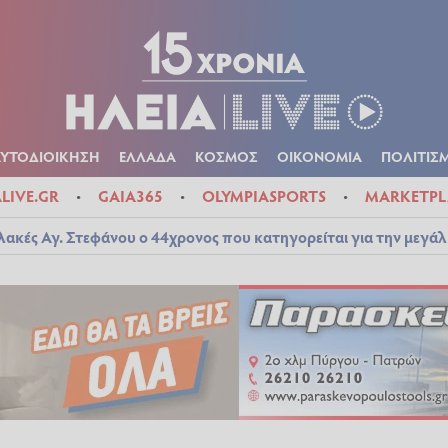
Α
ΠΟΛΙΤΙΚΑ
ΑΥΤΟΔΙΟΙΚΗΣΗ
ΕΛΛΑΔΑ
ΚΟΣΜΟΣ
ΟΙΚΟΝ
ΚΑΙΡΟΣ
ΑΥΤΟΔΙΟΙΚΗΣΗ
ΕΛΛΑΔΑ
ΚΟΣΜΟΣ
ΟΙΚΟΝΟΜΙΑ
ΠΟΛΙΤΙΣ
ALIVE.GR
GAIA365
OLYMPIASPORTS
MARKETPL
λακές Αγ. Στεφάνου ο 44χρονος που κατηγορείται για την μεγά