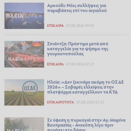
Αρκούδι: Νέες συλλήψεις για
παραβάσεις επί του αιγιαλού
ΕΠΊΚΑΙΡΑ
07.08.2026 09:45
Σπιάντζα: Πρόστιμο μετά από
καταγγελία για το ψήσιμο της
γουρουνοπούλας
ΕΠΊΚΑΙΡΑ
07.08.2026 07:32
Ηλεία: «Δεν ξεκινάμε ακόμη το ΟΣΔΕ
2026» – Σοβαρές ελλείψεις στην
πλατφόρμα καταγγέλλουν τα ΚΥΔ
ΕΠΙΚΑΙΡΌΤΗΤΑ
07.08.2026 07:51
Σε ύφεση η πυρκαγιά στην Αγ. Μαρίνα
Βουπρασίας - Ανεκόπη λίγο πριν
περάσει στο δάσος