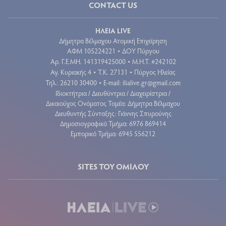
CONTACT US
ΗΛΕΙΑ LIVE
Δήμητρα Βέλμαχου Ατομική Επιχείρηση
ΑΦΜ 105224221
ΔΟΥ Πύργου
•
Aρ. Γ.Ε.ΜΗ. 141319425000
Μ.Η.Τ. #242102
•
Αγ. Κυριακής 4
Τ.Κ. 27131
Πύργος Ηλείας
•
•
Τηλ.: 26210 30400
E-mail:
ilialive.gr@gmail.com
•
Ιδιοκτήτρια / Διευθύντρια / Διαχειρίστρια /
Δικαιούχος Ονόματος Τομέα: Δήμητρα Βέλμαχου
Διευθυντής Σύνταξης: Γιάννης Σπυρούνης
Δημοσιογραφικό Τμήμα: 6976 869414
Εμπορικό Τμήμα: 6945 556212
SITES ΤΟΥ ΟΜΙΛΟΥ