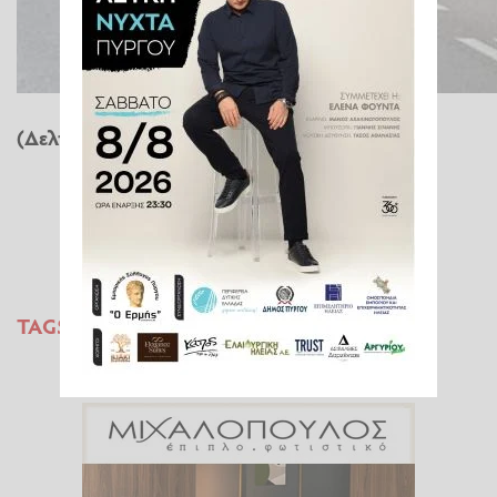
(Δελτίο Τύπου)
TAGS:
ΑΠΟΨΙΛΩΣΗ
ΠΕ ΗΛΕΙΑΣ
ΔΕΝΤΡΑ
ΗΛΕΙΑ