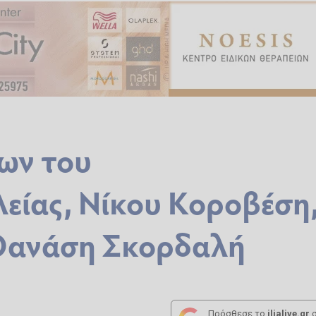
ων του
είας, Νίκου Κοροβέση
 Θανάση Σκορδαλή
Πρόσθεσε το
ilialive.gr
σ