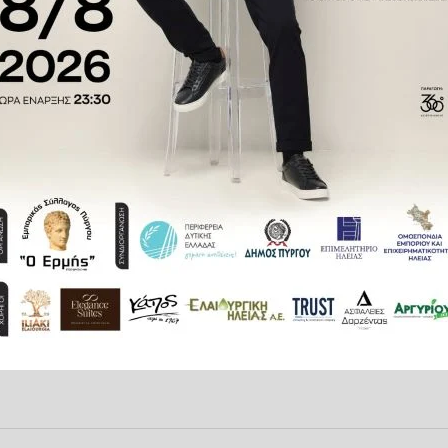
εργού πολίτη και ανθρώπου της
 όσοι τον αγάπησαν, εκφράζω τα
Α