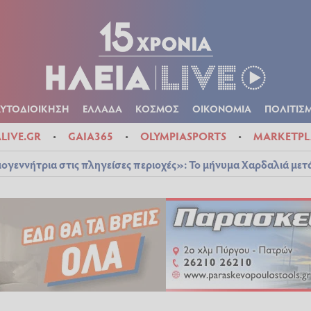
Α
ΠΟΛΙΤΙΚΑ
ΑΥΤΟΔΙΟΙΚΗΣΗ
ΕΛΛΑΔΑ
ΚΟΣΜΟΣ
ΟΙΚΟΝ
ΚΑΙΡΟΣ
ΑΥΤΟΔΙΟΙΚΗΣΗ
ΕΛΛΑΔΑ
ΚΟΣΜΟΣ
ΟΙΚΟΝΟΜΙΑ
ΠΟΛΙΤΙΣ
ALIVE.GR
GAIA365
OLYMPIASPORTS
MARKETPL
ογεννήτρια στις πληγείσες περιοχές»: Το μήνυμα Χαρδαλιά μετ