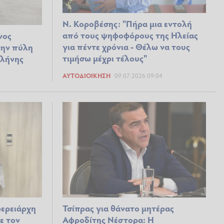
Ν. Κοροβέσης: "Πήρα μια εντολή
από τους ψηφοφόρους της Ηλείας
νος
για πέντε χρόνια - Θέλω να τους
την πύλη
τιμήσω μέχρι τέλους"
λλήνης
ΑΥΤΟΔΙΟΊΚΗΣΗ
09.07.2026 09:04
φερειάρχη
Τσίπρας για θάνατο μητέρας
ε τον
Αφροδίτης Νέστορα: Η