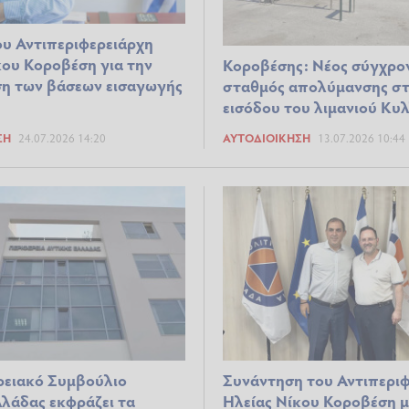
υ Αντιπεριφερειάρχη
κου Κοροβέση για την
Κοροβέσης: Νέος σύγχρο
η των βάσεων εισαγωγής
σταθμός απολύμανσης σ
εισόδου του λιμανιού Κυ
ΣΗ
24.07.2026 14:20
ΑΥΤΟΔΙΟΊΚΗΣΗ
13.07.2026 10:44
ρειακό Συμβούλιο
Συνάντηση του Αντιπερι
λλάδας εκφράζει τα
Ηλείας Νίκου Κοροβέση μ