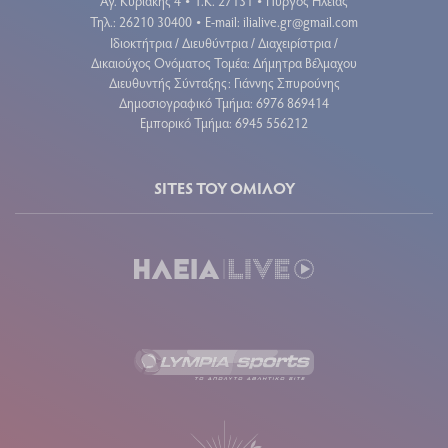
Αγ. Κυριακής 4
Τ.Κ. 27131
Πύργος Ηλείας
•
•
Τηλ.: 26210 30400
E-mail:
ilialive.gr@gmail.com
•
Ιδιοκτήτρια / Διευθύντρια / Διαχειρίστρια /
Δικαιούχος Ονόματος Τομέα: Δήμητρα Βέλμαχου
Διευθυντής Σύνταξης: Γιάννης Σπυρούνης
Δημοσιογραφικό Τμήμα: 6976 869414
Εμπορικό Τμήμα: 6945 556212
SITES ΤΟΥ ΟΜΙΛΟΥ