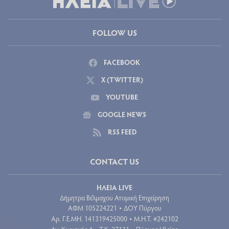
FOLLOW US
FACEBOOK
X (TWITTER)
YOUTUBE
GOOGLE NEWS
RSS FEED
CONTACT US
ΗΛΕΙΑ LIVE
Δήμητρα Βέλμαχου Ατομική Επιχείρηση
ΑΦΜ 105224221
ΔΟΥ Πύργου
•
Aρ. Γ.Ε.ΜΗ. 141319425000
Μ.Η.Τ. #242102
•