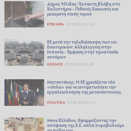
Δήμος Ήλιδας: Έκτακτη βλάβη στο
διυλιστήριο - Πιθανές διακοπές και
μειωμένη πίεση νερού
ΕΠΊΚΑΙΡΑ
05.08.2026 12:30
ΕΕ μετά την τηλεδιάσκεψη των υπ.
Εσωτερικών: Αλληλεγγύη στην
Ισπανία - Έμφαση στην προστασία
συνόρων
ΚΌΣΜΟΣ
04.08.2026 20:28
Μητσοτάκης: Η ΕΕ χρειάζεται νέα
«όπλα» για να αντιμετωπίσει την
εργαλειοποίηση της μετανάστευσης
ΠΟΛΙΤΙΚΆ
04.08.2026 07:33
Mere Ελλάδος: Εφαρμόζοντας την
απόφαση της Ε.Ε. απλά πυροβολούμε
τα πόδια μας