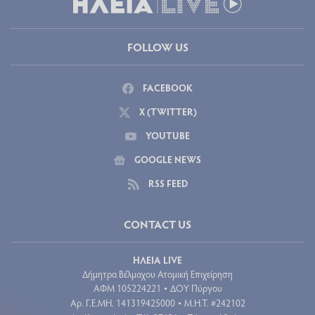
FOLLOW US
FACEBOOK
X (TWITTER)
YOUTUBE
GOOGLE NEWS
RSS FEED
CONTACT US
ΗΛΕΙΑ LIVE
Δήμητρα Βέλμαχου Ατομική Επιχείρηση
ΑΦΜ 105224221
ΔΟΥ Πύργου
•
Aρ. Γ.Ε.ΜΗ. 141319425000
Μ.Η.Τ. #242102
•