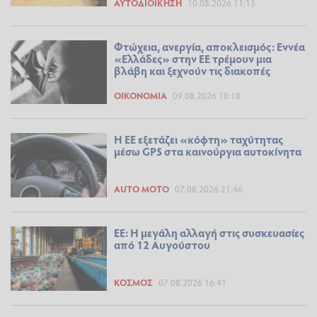
ΑΥΤΟΔΙΟΊΚΗΣΗ
10.08.2026 11:15
Φτώχεια, ανεργία, αποκλεισμός: Εννέα
«Ελλάδες» στην ΕΕ τρέμουν μια
βλάβη και ξεχνούν τις διακοπές
ΟΙΚΟΝΟΜΊΑ
09.08.2026 10:18
Η ΕΕ εξετάζει «κόφτη» ταχύτητας
μέσω GPS στα καινούργια αυτοκίνητα
AUTO MOTO
07.08.2026 21:46
ΕΕ: Η μεγάλη αλλαγή στις συσκευασίες
από 12 Αυγούστου
ΚΌΣΜΟΣ
07.08.2026 16:41