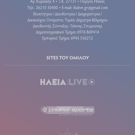
Αγ. Κυριακής 4
Τ.Κ. 27131
Πύργος Ηλείας
•
•
Τηλ.: 26210 30400
E-mail:
ilialive.gr@gmail.com
•
Ιδιοκτήτρια / Διευθύντρια / Διαχειρίστρια /
Δικαιούχος Ονόματος Τομέα: Δήμητρα Βέλμαχου
Διευθυντής Σύνταξης: Γιάννης Σπυρούνης
Δημοσιογραφικό Τμήμα: 6976 869414
Εμπορικό Τμήμα: 6945 556212
SITES ΤΟΥ ΟΜΙΛΟΥ