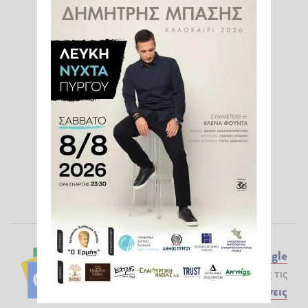
Ακολουθήστε το ilialive.gr στο
Google
News
και μάθετε πρώτοι όλες τις
Ειδήσεις