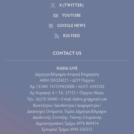
X (TWITTER)
YOUTUBE
GOOGLE NEWS
RSS FEED
CONTACT US
ΗΛΕΙΑ LIVE
Δήμητρα Βέλμαχου Ατομική Επιχείρηση
ΑΦΜ 105224221
ΔΟΥ Πύργου
•
Aρ. Γ.Ε.ΜΗ. 141319425000
Μ.Η.Τ. #242102
•
Αγ. Κυριακής 4
Τ.Κ. 27131
Πύργος Ηλείας
•
•
Τηλ.: 26210 30400
E-mail:
ilialive.gr@gmail.com
•
Ιδιοκτήτρια / Διευθύντρια / Διαχειρίστρια /
Δικαιούχος Ονόματος Τομέα: Δήμητρα Βέλμαχου
Διευθυντής Σύνταξης: Γιάννης Σπυρούνης
Δημοσιογραφικό Τμήμα: 6976 869414
Εμπορικό Τμήμα: 6945 556212