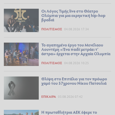
Οι Λόγος Τιμής live στο Θέατρο
Ολύμπια για μια εκρηκτική hip-hop
βραδιά
ΠΟΛΙΤΙΣΜΌΣ
04.08.2026 17:34
Το αγαπημένο έργο του Μενέλαου
Λουντέμη «Ένα παιδί μετράει τ’
άστρα» έρχεται στην Αρχαία Ολυμπία
ΠΟΛΙΤΙΣΜΌΣ
04.08.2026 10:25
Θλίψη στο Επιτάλιο για τον πρόωρο
χαμό του 57χρονου Νίκου Πατσολιά
ΕΠΊΚΑΙΡΑ
03.08.2026 07:42
Η πρωταθλήτρια ΑΕΚ έφερε το