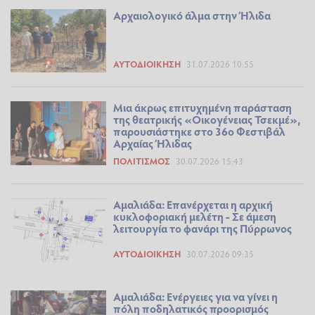
Αρχαιολογικό άλμα στην Ήλιδα
ΑΥΤΟΔΙΟΊΚΗΣΗ
31.07.2026 10:55
Μια άκρως επιτυχημένη παράσταση
της θεατρικής «Οικογένειας Τσεκμέ»,
παρουσιάστηκε στο 36ο Φεστιβάλ
Αρχαίας Ήλιδας
ΠΟΛΙΤΙΣΜΌΣ
30.07.2026 15:43
Αμαλιάδα: Επανέρχεται η αρχική
κυκλοφοριακή μελέτη - Σε άμεση
λειτουργία το φανάρι της Πύρρωνος
ΑΥΤΟΔΙΟΊΚΗΣΗ
30.07.2026 09:35
Αμαλιάδα: Ενέργειες για να γίνει η
πόλη ποδηλατικός προορισμός