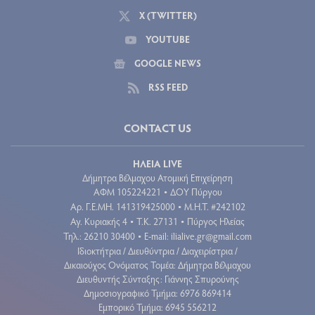
X (TWITTER)
YOUTUBE
GOOGLE NEWS
RSS FEED
CONTACT US
ΗΛΕΙΑ LIVE
Δήμητρα Βέλμαχου Ατομική Επιχείρηση
ΑΦΜ 105224221
ΔΟΥ Πύργου
•
Aρ. Γ.Ε.ΜΗ. 141319425000
Μ.Η.Τ. #242102
•
Αγ. Κυριακής 4
Τ.Κ. 27131
Πύργος Ηλείας
•
•
Τηλ.: 26210 30400
E-mail:
ilialive.gr@gmail.com
•
Ιδιοκτήτρια / Διευθύντρια / Διαχειρίστρια /
Δικαιούχος Ονόματος Τομέα: Δήμητρα Βέλμαχου
Διευθυντής Σύνταξης: Γιάννης Σπυρούνης
Δημοσιογραφικό Τμήμα: 6976 869414
Εμπορικό Τμήμα: 6945 556212