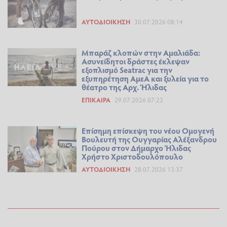
ΑΥΤΟΔΙΟΊΚΗΣΗ
30.07.2026 08:14
Μπαράζ κλοπών στην Αμαλιάδα:
Ασυνείδητοι δράστες έκλεψαν
εξοπλισμό Seatrac για την
εξυπηρέτηση ΑμεΑ και ξυλεία για το
θέατρο της Αρχ. Ήλιδας
ΕΠΊΚΑΙΡΑ
29.07.2026 07:22
Επίσημη επίσκεψη του νέου Ομογενή
Βουλευτή της Ουγγαρίας Αλέξανδρου
Πούρου στον Δήμαρχο Ήλιδας
Χρήστο Χριστοδουλόπουλο
ΑΥΤΟΔΙΟΊΚΗΣΗ
28.07.2026 13:37