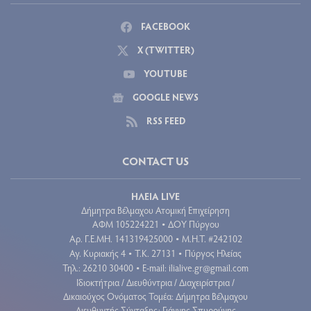
FACEBOOK
X (TWITTER)
YOUTUBE
GOOGLE NEWS
RSS FEED
CONTACT US
ΗΛΕΙΑ LIVE
Δήμητρα Βέλμαχου Ατομική Επιχείρηση
ΑΦΜ 105224221
ΔΟΥ Πύργου
•
Aρ. Γ.Ε.ΜΗ. 141319425000
Μ.Η.Τ. #242102
•
Αγ. Κυριακής 4
Τ.Κ. 27131
Πύργος Ηλείας
•
•
Τηλ.: 26210 30400
E-mail:
ilialive.gr@gmail.com
•
Ιδιοκτήτρια / Διευθύντρια / Διαχειρίστρια /
Δικαιούχος Ονόματος Τομέα: Δήμητρα Βέλμαχου
Διευθυντής Σύνταξης: Γιάννης Σπυρούνης