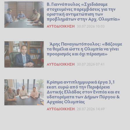
Β. Γιαννόπουλος «Σχεδιάσαμε
στοχευμένες παρεμβάσεις για την
οριστική αντιμετώπιση των
προβλημάτων στην Αρχ. Ολυμπία»
ΑΥΤΟΔΙΟΊΚΗΣΗ
30.07.2026 10:03
Άρης Παναγιωτόπουλος: «Βάζουμε
τα θεμέλια ώστε η Ολυμπία να γίνει
προορισμός και όχι πέρασμα»
ΑΥΤΟΔΙΟΊΚΗΣΗ
30.07.2026 07:41
Κρίσιμα αντιπλημμυρικά έργα 3,1
εκατ. ευρώ από την Περιφέρεια
Δυτικής Ελλάδας στον Ενιπέα και σε
υδατορέματα των Δήμων Πύργου &
Αρχαίας Ολυμπίας
ΑΥΤΟΔΙΟΊΚΗΣΗ
28.07.2026 14:49