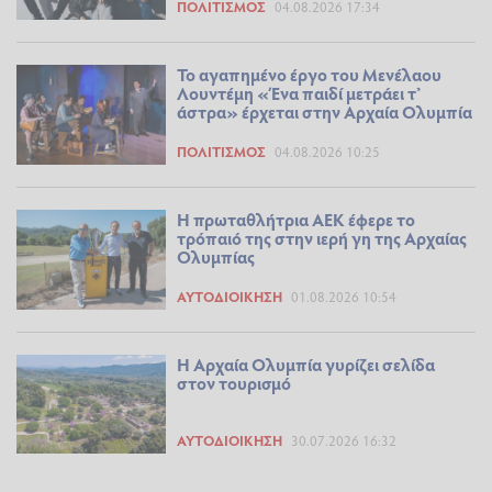
ΠΟΛΙΤΙΣΜΌΣ
04.08.2026 17:34
Το αγαπημένο έργο του Μενέλαου
Λουντέμη «Ένα παιδί μετράει τ’
άστρα» έρχεται στην Αρχαία Ολυμπία
ΠΟΛΙΤΙΣΜΌΣ
04.08.2026 10:25
Η πρωταθλήτρια ΑΕΚ έφερε το
τρόπαιό της στην ιερή γη της Αρχαίας
Ολυμπίας
ΑΥΤΟΔΙΟΊΚΗΣΗ
01.08.2026 10:54
Η Αρχαία Ολυμπία γυρίζει σελίδα
στον τουρισμό
ΑΥΤΟΔΙΟΊΚΗΣΗ
30.07.2026 16:32