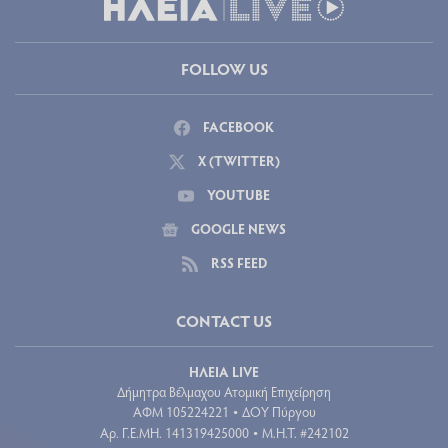
FOLLOW US
FACEBOOK
X (TWITTER)
YOUTUBE
GOOGLE NEWS
RSS FEED
CONTACT US
ΗΛΕΙΑ LIVE
Δήμητρα Βέλμαχου Ατομική Επιχείρηση
ΑΦΜ 105224221
ΔΟΥ Πύργου
•
Aρ. Γ.Ε.ΜΗ. 141319425000
Μ.Η.Τ. #242102
•