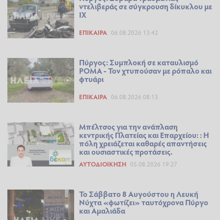
ντελιβεράς σε σύγκρουση δίκυκλου με
ΙΧ
ΕΠΊΚΑΙΡΑ
06.08.2026 13:42
Πύργος: Συμπλοκή σε καταυλισμό
ΡΟΜΑ - Τον χτυπούσαν με ρόπαλο και
φτυάρι
ΕΠΊΚΑΙΡΑ
06.08.2026 08:13
Μπέλτσος για την ανάπλαση
κεντρικής Πλατείας και Επαρχείου: : Η
πόλη χρειάζεται καθαρές απαντήσεις
και ουσιαστικές προτάσεις.
ΑΥΤΟΔΙΟΊΚΗΣΗ
05.08.2026 19:27
Το Σάββατο 8 Αυγούστου η Λευκή
Νύχτα «φωτίζει» ταυτόχρονα Πύργο
και Αμαλιάδα