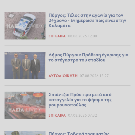
Πύργος: Τέλος στην αγωνία για τον
24χρονο - Ενημέρωσε πως είναι στην
Καλαμάτα
ΕΠΊΚΑΙΡΑ
08.08.2026 12:00
Δήμος Πύργου: Πρόθεση έγκρισης για
το στέγαστρο του σταδίου
ΑΥΤΟΔΙΟΊΚΗΣΗ
07.08.2026 13:27
Σπιάντζα: Πρόστιμο μετά από
καταγγελία για το ψήσιμο της
γουρουνοπούλας
ΕΠΊΚΑΙΡΑ
07.08.2026 07:32
Πύργος: Σοβαρά τραυματίας