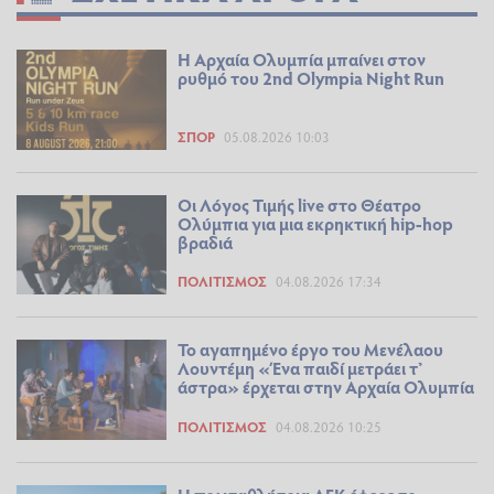
Η Αρχαία Ολυμπία μπαίνει στον
ρυθμό του 2nd Olympia Night Run
ΣΠΟΡ
05.08.2026 10:03
Οι Λόγος Τιμής live στο Θέατρο
Ολύμπια για μια εκρηκτική hip-hop
βραδιά
ΠΟΛΙΤΙΣΜΌΣ
04.08.2026 17:34
Το αγαπημένο έργο του Μενέλαου
Λουντέμη «Ένα παιδί μετράει τ’
άστρα» έρχεται στην Αρχαία Ολυμπία
ΠΟΛΙΤΙΣΜΌΣ
04.08.2026 10:25