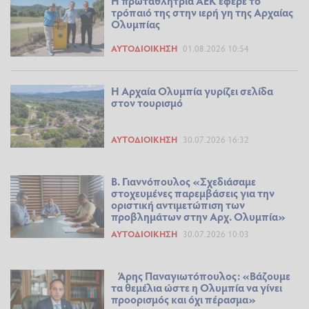
Η πρωταθλήτρια ΑΕΚ έφερε το
τρόπαιό της στην ιερή γη της Αρχαίας
Ολυμπίας
ΑΥΤΟΔΙΟΊΚΗΣΗ
01.08.2026 10:54
Η Αρχαία Ολυμπία γυρίζει σελίδα
στον τουρισμό
ΑΥΤΟΔΙΟΊΚΗΣΗ
30.07.2026 16:32
Β. Γιαννόπουλος «Σχεδιάσαμε
στοχευμένες παρεμβάσεις για την
οριστική αντιμετώπιση των
προβλημάτων στην Αρχ. Ολυμπία»
ΑΥΤΟΔΙΟΊΚΗΣΗ
30.07.2026 10:03
Άρης Παναγιωτόπουλος: «Βάζουμε
τα θεμέλια ώστε η Ολυμπία να γίνει
προορισμός και όχι πέρασμα»