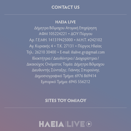
CONTACT US
ΗΛΕΙΑ LIVE
Δήμητρα Βέλμαχου Ατομική Επιχείρηση
ΑΦΜ 105224221
ΔΟΥ Πύργου
•
Aρ. Γ.Ε.ΜΗ. 141319425000
Μ.Η.Τ. #242102
•
Αγ. Κυριακής 4
Τ.Κ. 27131
Πύργος Ηλείας
•
•
Τηλ.: 26210 30400
E-mail:
ilialive.gr@gmail.com
•
Ιδιοκτήτρια / Διευθύντρια / Διαχειρίστρια /
Δικαιούχος Ονόματος Τομέα: Δήμητρα Βέλμαχου
Διευθυντής Σύνταξης: Γιάννης Σπυρούνης
Δημοσιογραφικό Τμήμα: 6976 869414
Εμπορικό Τμήμα: 6945 556212
SITES ΤΟΥ ΟΜΙΛΟΥ