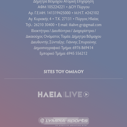
Δήμητρα Βέλμαχου Ατομική Επιχείρηση
ΑΦΜ 105224221
ΔΟΥ Πύργου
•
Aρ. Γ.Ε.ΜΗ. 141319425000
Μ.Η.Τ. #242102
•
Αγ. Κυριακής 4
Τ.Κ. 27131
Πύργος Ηλείας
•
•
Τηλ.: 26210 30400
E-mail:
ilialive.gr@gmail.com
•
Ιδιοκτήτρια / Διευθύντρια / Διαχειρίστρια /
Δικαιούχος Ονόματος Τομέα: Δήμητρα Βέλμαχου
Διευθυντής Σύνταξης: Γιάννης Σπυρούνης
Δημοσιογραφικό Τμήμα: 6976 869414
Εμπορικό Τμήμα: 6945 556212
SITES ΤΟΥ ΟΜΙΛΟΥ