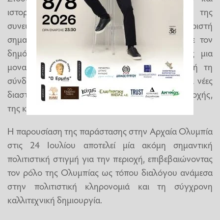
ιστορίας, η έννοια της συλλογικότητας και της
συνεύρεσης της κοινότητας αποκτά ξεχωριστή
σημασία, καθώς η παράσταση αλληλεπιδρά με τον
δημόσιο χώρο και το κοινό, δημιουργώντας μια
μοναδική βιωματική εμπειρία. Μέσα από αυτή τη
σύνδεση με τον εκάστοτε τόπο, το έργο αποκτά νέες
διαστάσεις, μεταφέροντας το μήνυμα της συμμετοχής,
της κοινότητας και της πολιτιστικής συνύπαρξης.
Η παρουσίαση της παράστασης στην Αρχαία Ολυμπία
στις 24 Ιουλίου αποτελεί μία ακόμη σημαντική
πολιτιστική στιγμή για την περιοχή, επιβεβαιώνοντας
τον ρόλο της Ολυμπίας ως τόπου διαλόγου ανάμεσα
στην πολιτιστική κληρονομιά και τη σύγχρονη
καλλιτεχνική δημιουργία.