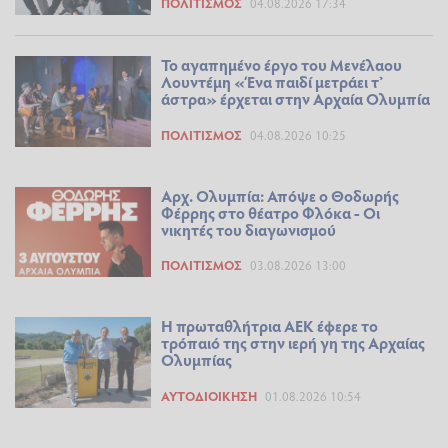
ΠΟΛΙΤΙΣΜΌΣ
04.08.2026 17:34
Το αγαπημένο έργο του Μενέλαου
Λουντέμη «Ένα παιδί μετράει τ’
άστρα» έρχεται στην Αρχαία Ολυμπία
ΠΟΛΙΤΙΣΜΌΣ
04.08.2026 10:25
Αρχ. Ολυμπία: Απόψε ο Θοδωρής
Φέρρης στο θέατρο Φλόκα - Οι
νικητές του διαγωνισμού
ΠΟΛΙΤΙΣΜΌΣ
03.08.2026 13:00
Η πρωταθλήτρια ΑΕΚ έφερε το
τρόπαιό της στην ιερή γη της Αρχαίας
Ολυμπίας
ΑΥΤΟΔΙΟΊΚΗΣΗ
01.08.2026 10:54