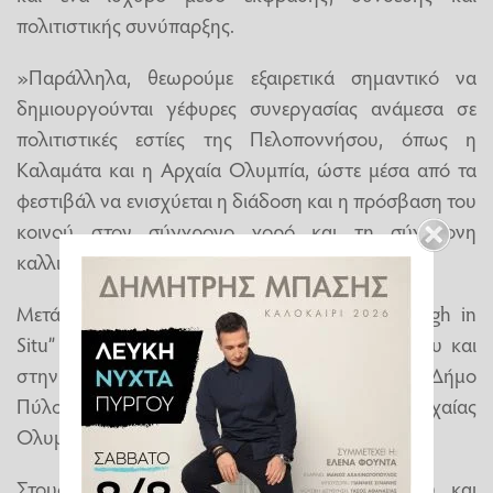
πολιτιστικής συνύπαρξης.
»Παράλληλα, θεωρούμε εξαιρετικά σημαντικό να
δημιουργούνται γέφυρες συνεργασίας ανάμεσα σε
πολιτιστικές εστίες της Πελοποννήσου, όπως η
Καλαμάτα και η Αρχαία Ολυμπία, ώστε μέσα από τα
φεστιβάλ να ενισχύεται η διάδοση και η πρόσβαση του
κοινού στον σύγχρονο χορό και τη σύγχρονη
καλλιτεχνική δημιουργία».
Μετά την Αρχαία Μεσσήνη, λοιπόν, το “Amazigh in
Situ” ταξιδεύει στην κεντρική πλατεία της Πύλου και
στην Αρχαία Ολυμπία, σε συνεργασία με τον Δήμο
Πύλου – Νέστορος και το Διεθνές Φεστιβάλ Αρχαίας
Ολυμπίας αντίστοιχα.
Στους ιδιαίτερους αυτούς τόπους πολιτισμού και