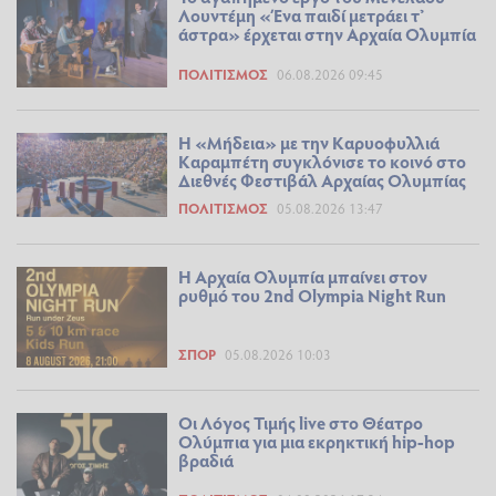
Λουντέμη «Ένα παιδί μετράει τ’
άστρα» έρχεται στην Αρχαία Ολυμπία
ΠΟΛΙΤΙΣΜΌΣ
06.08.2026 09:45
Η «Μήδεια» με την Καρυοφυλλιά
Καραμπέτη συγκλόνισε το κοινό στο
Διεθνές Φεστιβάλ Αρχαίας Ολυμπίας
ΠΟΛΙΤΙΣΜΌΣ
05.08.2026 13:47
Η Αρχαία Ολυμπία μπαίνει στον
ρυθμό του 2nd Olympia Night Run
ΣΠΟΡ
05.08.2026 10:03
Οι Λόγος Τιμής live στο Θέατρο
Ολύμπια για μια εκρηκτική hip-hop
βραδιά