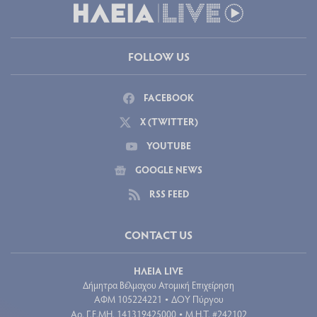
FOLLOW US
FACEBOOK
X (TWITTER)
YOUTUBE
GOOGLE NEWS
RSS FEED
CONTACT US
ΗΛΕΙΑ LIVE
Δήμητρα Βέλμαχου Ατομική Επιχείρηση
ΑΦΜ 105224221
ΔΟΥ Πύργου
•
Aρ. Γ.Ε.ΜΗ. 141319425000
Μ.Η.Τ. #242102
•