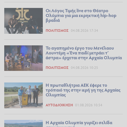
Οι Λόγος Τιμής live στο Θέατρο
Ολύμπια για μια εκρηκτική hip-hop
βραδιά
ΠΟΛΙΤΙΣΜΌΣ
04.08.2026 17:34
Το αγαπημένο έργο του Μενέλαου
Λουντέμη «Ένα παιδί μετράει τ’
άστρα» έρχεται στην Αρχαία Ολυμπία
ΠΟΛΙΤΙΣΜΌΣ
04.08.2026 10:25
Η πρωταθλήτρια ΑΕΚ έφερε το
τρόπαιό της στην ιερή γη της Αρχαίας
Ολυμπίας
ΑΥΤΟΔΙΟΊΚΗΣΗ
01.08.2026 10:54
Η Αρχαία Ολυμπία γυρίζει σελίδα