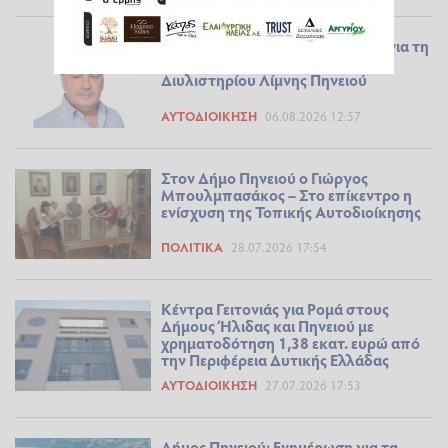
Ανακοίνωση Δημάρχου Πηνειού για τη
συνεχιζόμενη δυσλειτουργία του
Διυλιστηρίου Λίμνης Πηνειού
ΑΥΤΟΔΙΟΊΚΗΣΗ
06.08.2026 12:57
Στον Δήμο Πηνειού ο Γιώργος
Μπουλμπασάκος – Στο επίκεντρο η
ενίσχυση της Τοπικής Αυτοδιοίκησης
ΠΟΛΙΤΙΚΆ
28.07.2026 17:54
Κέντρα Γειτονιάς για Ρομά στους
Δήμους Ήλιδας και Πηνειού με
χρηματοδότηση 1,38 εκατ. ευρώ από
την Περιφέρεια Δυτικής Ελλάδας
ΑΥΤΟΔΙΟΊΚΗΣΗ
27.07.2026 17:53
Δήμος Πηνειού: Ενημέρωση για τα