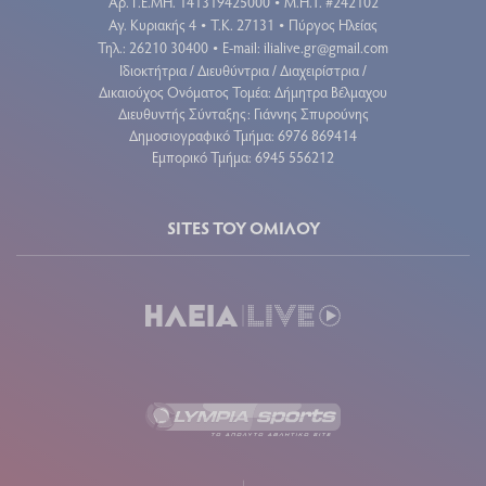
Aρ. Γ.Ε.ΜΗ. 141319425000
Μ.Η.Τ. #242102
•
Αγ. Κυριακής 4
Τ.Κ. 27131
Πύργος Ηλείας
•
•
Τηλ.: 26210 30400
E-mail:
ilialive.gr@gmail.com
•
Ιδιοκτήτρια / Διευθύντρια / Διαχειρίστρια /
Δικαιούχος Ονόματος Τομέα: Δήμητρα Βέλμαχου
Διευθυντής Σύνταξης: Γιάννης Σπυρούνης
Δημοσιογραφικό Τμήμα: 6976 869414
Εμπορικό Τμήμα: 6945 556212
SITES ΤΟΥ ΟΜΙΛΟΥ