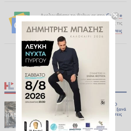
Ακολουθήστε το ilialive.gr στο
Google
News
και μάθετε πρώτοι όλες τις
Ειδήσεις
ΣΧΕΤΙΚΆ ΆΡΘΡΑ
«Δεν θα με κυριεύσει ο φόβος»: Ο
περιπτεράς της Γαστούνης άνοιξε ξανά
το κατάστημά του μετά τις επιθέσεις
και τον εμπρησμό
ΕΠΊΚΑΙΡΑ
07.08.2026 13:03