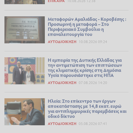
ΕΠΊΚΑΙΡΑ
10.08.2026 12:38
Μεταφορών Αμαλιάδας - Κοροβέσης :
Προσωρινή η μεταφορά – Στο
Περιφερειακό Συμβούλιο η
επαναλειτουργία του
ΑΥΤΟΔΙΟΊΚΗΣΗ
10.08.2026 09:24
Η εμπειρία της Δυτικής Ελλάδας για
την αντιμετώπιση των επιπτώσεων
της κλιματικής κρίσης στη Δημόσια
Υγεία παρουσιάστηκε στις ΗΠΑ
ΑΥΤΟΔΙΟΊΚΗΣΗ
07.08.2026 14:20
Ηλεία: Στο επίκεντρο των έργων
αποκατάστασης με 14,8 εκατ. ευρώ
για αντιπλημμυρικές παρεμβάσεις και
οδικό δίκτυο
ΑΥΤΟΔΙΟΊΚΗΣΗ
05.08.2026 07:41