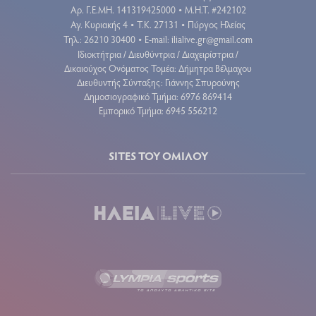
Aρ. Γ.Ε.ΜΗ. 141319425000
Μ.Η.Τ. #242102
•
Αγ. Κυριακής 4
Τ.Κ. 27131
Πύργος Ηλείας
•
•
Τηλ.: 26210 30400
E-mail:
ilialive.gr@gmail.com
•
Ιδιοκτήτρια / Διευθύντρια / Διαχειρίστρια /
Δικαιούχος Ονόματος Τομέα: Δήμητρα Βέλμαχου
Διευθυντής Σύνταξης: Γιάννης Σπυρούνης
Δημοσιογραφικό Τμήμα: 6976 869414
Εμπορικό Τμήμα: 6945 556212
SITES ΤΟΥ ΟΜΙΛΟΥ