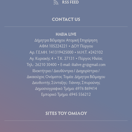
RSS FEED
CONTACT US
ΗΛΕΙΑ LIVE
Δήμητρα Βέλμαχου Ατομική Επιχείρηση
ΑΦΜ 105224221
ΔΟΥ Πύργου
•
Aρ. Γ.Ε.ΜΗ. 141319425000
Μ.Η.Τ. #242102
•
Αγ. Κυριακής 4
Τ.Κ. 27131
Πύργος Ηλείας
•
•
Τηλ.: 26210 30400
E-mail:
ilialive.gr@gmail.com
•
Ιδιοκτήτρια / Διευθύντρια / Διαχειρίστρια /
Δικαιούχος Ονόματος Τομέα: Δήμητρα Βέλμαχου
Διευθυντής Σύνταξης: Γιάννης Σπυρούνης
Δημοσιογραφικό Τμήμα: 6976 869414
Εμπορικό Τμήμα: 6945 556212
SITES ΤΟΥ ΟΜΙΛΟΥ