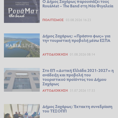
Ο Δήμος Ζαχάρως παρουσιάζει τους
RouáMat – The Band στη Νέα Φιγαλεία
ΠΟΛΙΤΙΣΜΌΣ
03.08.2026 16:23
Δήμος Ζαχάρως: «Πράσινο φως» για
την τουριστική προβολή μέσω ΕΣΠΑ
ΑΥΤΟΔΙΟΊΚΗΣΗ
01.08.2026 08:14
Στο ΕΠ «Δυτική Ελλάδα 2021-2027» η
ανάδειξη και προβολή του
τουριστικού προϊόντος του Δήμου
Ζαχάρως
ΑΥΤΟΔΙΟΊΚΗΣΗ
31.07.2026 17:33
Δήμος Ζαχάρως: Έκτακτη συνεδρίαση
του ΤΕΣΟΠΠ