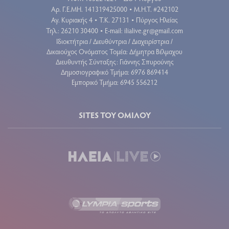
Aρ. Γ.Ε.ΜΗ. 141319425000
Μ.Η.Τ. #242102
•
Αγ. Κυριακής 4
Τ.Κ. 27131
Πύργος Ηλείας
•
•
Τηλ.: 26210 30400
E-mail:
ilialive.gr@gmail.com
•
Ιδιοκτήτρια / Διευθύντρια / Διαχειρίστρια /
Δικαιούχος Ονόματος Τομέα: Δήμητρα Βέλμαχου
Διευθυντής Σύνταξης: Γιάννης Σπυρούνης
Δημοσιογραφικό Τμήμα: 6976 869414
Εμπορικό Τμήμα: 6945 556212
SITES ΤΟΥ ΟΜΙΛΟΥ