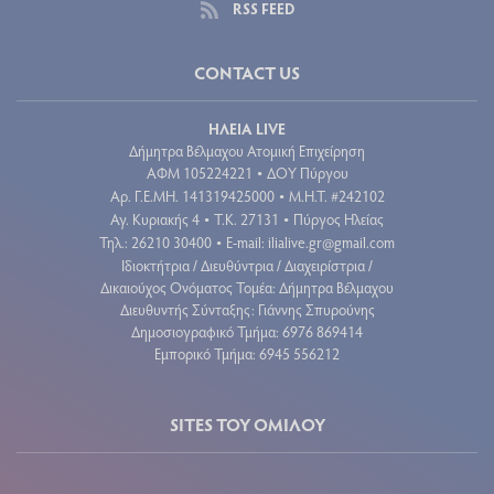
RSS FEED
CONTACT US
ΗΛΕΙΑ LIVE
Δήμητρα Βέλμαχου Ατομική Επιχείρηση
ΑΦΜ 105224221
ΔΟΥ Πύργου
•
Aρ. Γ.Ε.ΜΗ. 141319425000
Μ.Η.Τ. #242102
•
Αγ. Κυριακής 4
Τ.Κ. 27131
Πύργος Ηλείας
•
•
Τηλ.: 26210 30400
E-mail:
ilialive.gr@gmail.com
•
Ιδιοκτήτρια / Διευθύντρια / Διαχειρίστρια /
Δικαιούχος Ονόματος Τομέα: Δήμητρα Βέλμαχου
Διευθυντής Σύνταξης: Γιάννης Σπυρούνης
Δημοσιογραφικό Τμήμα: 6976 869414
Εμπορικό Τμήμα: 6945 556212
SITES ΤΟΥ ΟΜΙΛΟΥ