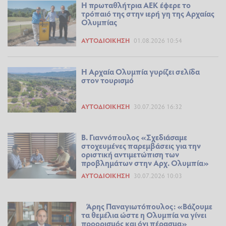
Η πρωταθλήτρια ΑΕΚ έφερε το
τρόπαιό της στην ιερή γη της Αρχαίας
Ολυμπίας
ΑΥΤΟΔΙΟΊΚΗΣΗ
01.08.2026 10:54
Η Αρχαία Ολυμπία γυρίζει σελίδα
στον τουρισμό
ΑΥΤΟΔΙΟΊΚΗΣΗ
30.07.2026 16:32
Β. Γιαννόπουλος «Σχεδιάσαμε
στοχευμένες παρεμβάσεις για την
οριστική αντιμετώπιση των
προβλημάτων στην Αρχ. Ολυμπία»
ΑΥΤΟΔΙΟΊΚΗΣΗ
30.07.2026 10:03
Άρης Παναγιωτόπουλος: «Βάζουμε
τα θεμέλια ώστε η Ολυμπία να γίνει
προορισμός και όχι πέρασμα»