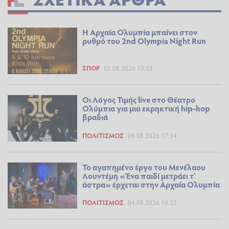
Η Αρχαία Ολυμπία μπαίνει στον
ρυθμό του 2nd Olympia Night Run
ΣΠΟΡ
05.08.2026 10:03
Οι Λόγος Τιμής live στο Θέατρο
Ολύμπια για μια εκρηκτική hip-hop
βραδιά
ΠΟΛΙΤΙΣΜΌΣ
04.08.2026 17:34
Το αγαπημένο έργο του Μενέλαου
Λουντέμη «Ένα παιδί μετράει τ’
άστρα» έρχεται στην Αρχαία Ολυμπία
ΠΟΛΙΤΙΣΜΌΣ
04.08.2026 10:25