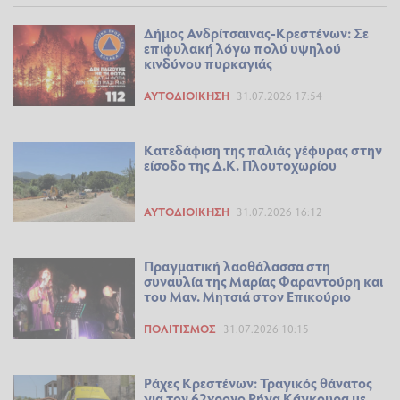
Δήμος Ανδρίτσαινας-Κρεστένων: Σε
επιφυλακή λόγω πολύ υψηλού
κινδύνου πυρκαγιάς
ΑΥΤΟΔΙΟΊΚΗΣΗ
31.07.2026 17:54
Κατεδάφιση της παλιάς γέφυρας στην
είσοδο της Δ.Κ. Πλουτοχωρίου
ΑΥΤΟΔΙΟΊΚΗΣΗ
31.07.2026 16:12
Πραγματική λαοθάλασσα στη
συναυλία της Μαρίας Φαραντούρη και
του Μαν. Μητσιά στον Επικούριο
ΠΟΛΙΤΙΣΜΌΣ
31.07.2026 10:15
Ράχες Κρεστένων: Τραγικός θάνατος
για τον 62χρονο Ρήγα Κάγκουρα με