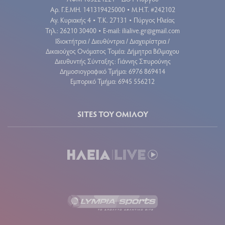
Aρ. Γ.Ε.ΜΗ. 141319425000
Μ.Η.Τ. #242102
•
Αγ. Κυριακής 4
Τ.Κ. 27131
Πύργος Ηλείας
•
•
Τηλ.: 26210 30400
E-mail:
ilialive.gr@gmail.com
•
Ιδιοκτήτρια / Διευθύντρια / Διαχειρίστρια /
Δικαιούχος Ονόματος Τομέα: Δήμητρα Βέλμαχου
Διευθυντής Σύνταξης: Γιάννης Σπυρούνης
Δημοσιογραφικό Τμήμα: 6976 869414
Εμπορικό Τμήμα: 6945 556212
SITES ΤΟΥ ΟΜΙΛΟΥ