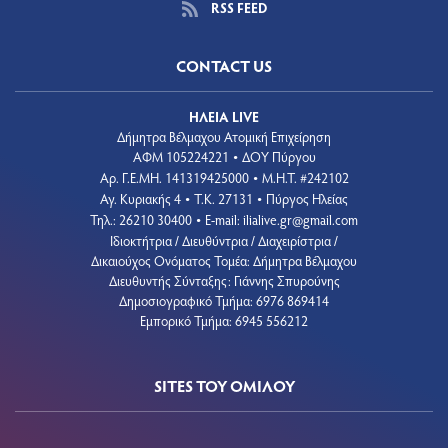
RSS FEED
CONTACT US
ΗΛΕΙΑ LIVE
Δήμητρα Βέλμαχου Ατομική Επιχείρηση
ΑΦΜ 105224221
ΔΟΥ Πύργου
•
Aρ. Γ.Ε.ΜΗ. 141319425000
Μ.Η.Τ. #242102
•
Αγ. Κυριακής 4
Τ.Κ. 27131
Πύργος Ηλείας
•
•
Τηλ.: 26210 30400
E-mail:
ilialive.gr@gmail.com
•
Ιδιοκτήτρια / Διευθύντρια / Διαχειρίστρια /
Δικαιούχος Ονόματος Τομέα: Δήμητρα Βέλμαχου
Διευθυντής Σύνταξης: Γιάννης Σπυρούνης
Δημοσιογραφικό Τμήμα: 6976 869414
Εμπορικό Τμήμα: 6945 556212
SITES ΤΟΥ ΟΜΙΛΟΥ