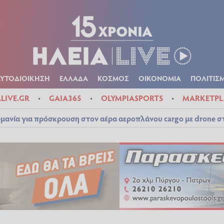
Α
ΠΟΛΙΤΙΚΑ
ΑΥΤΟΔΙΟΙΚΗΣΗ
ΕΛΛΑΔΑ
ΚΟΣΜΟΣ
ΟΙΚΟΝ
ΚΑΙΡΟΣ
ΑΥΤΟΔΙΟΙΚΗΣΗ
ΕΛΛΑΔΑ
ΚΟΣΜΟΣ
ΟΙΚΟΝΟΜΙΑ
ΠΟΛΙΤΙΣ
ALIVE.GR
GAIA365
OLYMPIASPORTS
MARKETPL
μανία για πρόσκρουση στον αέρα αεροπλάνου cargo με drone 