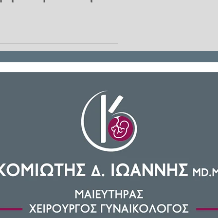
έμπτη 11 Ιουνίου 2026 και ώρα
η με θέμα: