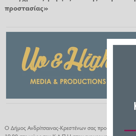
προστασίας»
Ο Δήμος Ανδρίτσαινας-Κρεστένων σας προσκαλεί την Π
19:00 στο χώρο του Κ.Α.Π.Η στην ενημερωτική εκδήλωσ