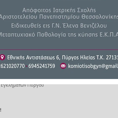
και τρόποι προστασίας».
ίζουμε τους κινδύνους και να
πικά μας δεδομένα.
ες, παγίδες στις αγορές, απάτες
ης Εγκλημάτων Πύργου
!