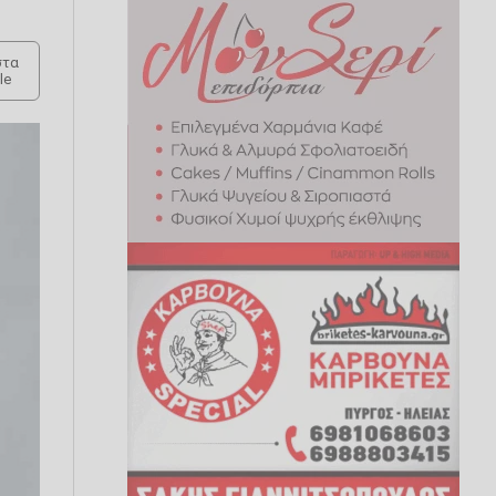
τα
le