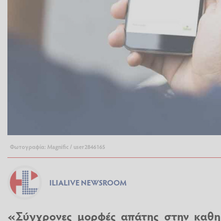
Φωτογραφία: Magnific / user2846165
ILIALIVE NEWSROOM
«Σύγχρονες μορφές απάτης στην καθημ