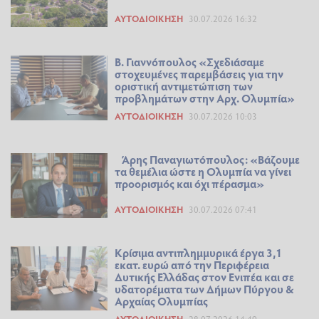
ΑΥΤΟΔΙΟΊΚΗΣΗ
30.07.2026 16:32
Β. Γιαννόπουλος «Σχεδιάσαμε
στοχευμένες παρεμβάσεις για την
οριστική αντιμετώπιση των
προβλημάτων στην Αρχ. Ολυμπία»
ΑΥΤΟΔΙΟΊΚΗΣΗ
30.07.2026 10:03
Άρης Παναγιωτόπουλος: «Βάζουμε
τα θεμέλια ώστε η Ολυμπία να γίνει
προορισμός και όχι πέρασμα»
ΑΥΤΟΔΙΟΊΚΗΣΗ
30.07.2026 07:41
Κρίσιμα αντιπλημμυρικά έργα 3,1
εκατ. ευρώ από την Περιφέρεια
Δυτικής Ελλάδας στον Ενιπέα και σε
υδατορέματα των Δήμων Πύργου &
Αρχαίας Ολυμπίας
ΑΥΤΟΔΙΟΊΚΗΣΗ
28.07.2026 14:49