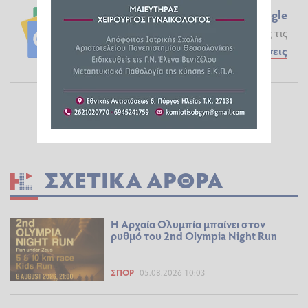
Ακολουθήστε το ilialive.gr στο
Google
News
και μάθετε πρώτοι όλες τις
Ειδήσεις
ΣΧΕΤΙΚΆ ΆΡΘΡΑ
Η Αρχαία Ολυμπία μπαίνει στον
ρυθμό του 2nd Olympia Night Run
ΣΠΟΡ
05.08.2026 10:03