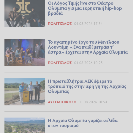
Οι Λόγος Τιμής live στο Θέατρο
Ολύμπια για μια εκρηκτική hip-hop
βραδιά
ΠΟΛΙΤΙΣΜΌΣ
04.08.2026 17:34
Το αγαπημένο έργο του Μενέλαου
Λουντέμη «Ένα παιδί μετράει τ’
άστρα» έρχεται στην Αρχαία Ολυμπία
ΠΟΛΙΤΙΣΜΌΣ
04.08.2026 10:25
Η πρωταθλήτρια ΑΕΚ έφερε το
τρόπαιό της στην ιερή γη της Αρχαίας
Ολυμπίας
ΑΥΤΟΔΙΟΊΚΗΣΗ
01.08.2026 10:54
Η Αρχαία Ολυμπία γυρίζει σελίδα
στον τουρισμό