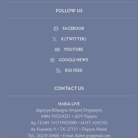
FOLLOW US
FACEBOOK
X (TWITTER)
YOUTUBE
GOOGLE NEWS
RSS FEED
CONTACT US
ΗΛΕΙΑ LIVE
Δήμητρα Βέλμαχου Ατομική Επιχείρηση
ΑΦΜ 105224221
ΔΟΥ Πύργου
•
Aρ. Γ.Ε.ΜΗ. 141319425000
Μ.Η.Τ. #242102
•
Αγ. Κυριακής 4
Τ.Κ. 27131
Πύργος Ηλείας
•
•
Τηλ.: 26210 30400
E-mail:
ilialive.gr@gmail.com
•