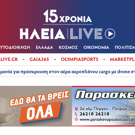
Α
ΠΟΛΙΤΙΚΑ
ΑΥΤΟΔΙΟΙΚΗΣΗ
ΕΛΛΑΔΑ
ΚΟΣΜΟΣ
ΟΙΚΟΝ
ΚΑΙΡΟΣ
ΑΥΤΟΔΙΟΙΚΗΣΗ
ΕΛΛΑΔΑ
ΚΟΣΜΟΣ
ΟΙΚΟΝΟΜΙΑ
ΠΟΛΙΤΙΣ
ALIVE.GR
GAIA365
OLYMPIASPORTS
MARKETPL
μανία για πρόσκρουση στον αέρα αεροπλάνου cargo με drone 