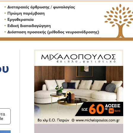
ου
τα
le