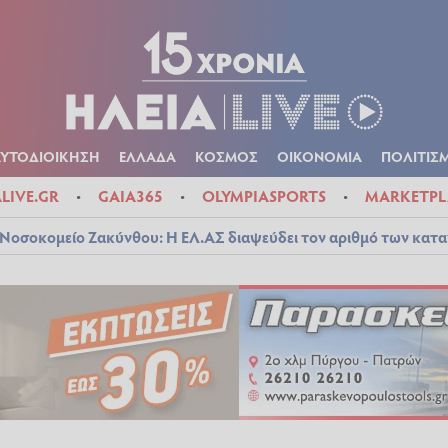
Α
ΠΟΛΙΤΙΚΑ
ΑΥΤΟΔΙΟΙΚΗΣΗ
ΕΛΛΑΔΑ
ΚΟΣΜΟΣ
ΟΙΚΟΝ
ΚΑΙΡΟΣ
ΑΥΤΟΔΙΟΙΚΗΣΗ
ΕΛΛΑΔΑ
ΚΟΣΜΟΣ
ΟΙΚΟΝΟΜΙΑ
ΠΟΛΙΤΙΣ
ALIVE.GR
GAIA365
OLYMPIASPORTS
MARKETPL
Νοσοκομείο Ζακύνθου: Η ΕΛ.ΑΣ διαψεύδει τον αριθμό των κατ