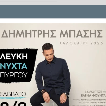
μης Ανάπτυξης και της Εταιρικής
πίας
, καθώς τιμήθηκε με την
ds 2026
, του κορυφαίου θεσμού
νώνει το
Ινστιτούτο Εταιρικής