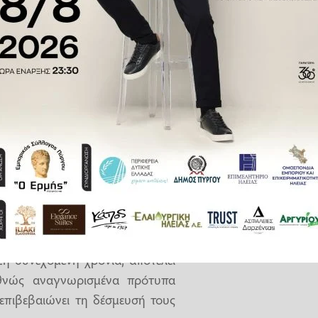
τελετή απονομής ο
Διευθυντής
ου, Ανδρέας Γερασιμόπουλος
,
υ και συμμετείχε στις εργασίες
ης Δημοτικής Αρχής στις αρχές
ς διοίκησης και της υπεύθυνης
ου 2025
, στο
Athens Marriott
dex Awards
, που αναδεικνύουν
ε μετρήσιμο τρόπο τις αρχές του
ργία και τη στρατηγική τους.
2η συνεχόμενη χρονιά, αποτελεί
θνώς αναγνωρισμένα πρότυπα
 επιβεβαιώνει τη δέσμευσή τους