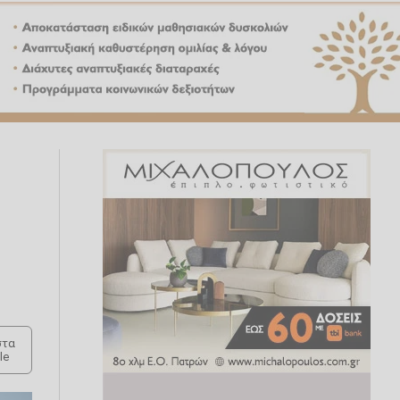
τα
le