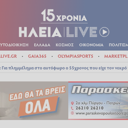
Α
ΠΟΛΙΤΙΚΑ
ΑΥΤΟΔΙΟΙΚΗΣΗ
ΕΛΛΑΔΑ
ΚΟΣΜΟΣ
ΟΙΚΟΝ
ΚΑΙΡΟΣ
ΑΥΤΟΔΙΟΙΚΗΣΗ
ΕΛΛΑΔΑ
ΚΟΣΜΟΣ
ΟΙΚΟΝΟΜΙΑ
ΠΟΛΙΤΙΣ
ALIVE.GR
GAIA365
OLYMPIASPORTS
MARKETPL
 Για πλημμέλημα στο αυτόφωρο ο 55χρονος που είχε τον νεκρό