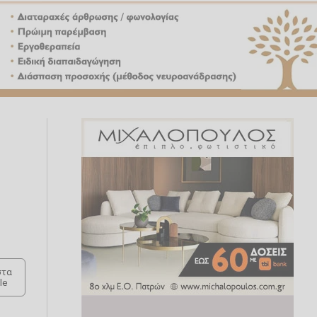
τα
le