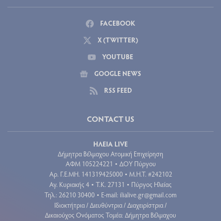
FACEBOOK
X (TWITTER)
YOUTUBE
GOOGLE NEWS
RSS FEED
CONTACT US
ΗΛΕΙΑ LIVE
Δήμητρα Βέλμαχου Ατομική Επιχείρηση
ΑΦΜ 105224221
ΔΟΥ Πύργου
•
Aρ. Γ.Ε.ΜΗ. 141319425000
Μ.Η.Τ. #242102
•
Αγ. Κυριακής 4
Τ.Κ. 27131
Πύργος Ηλείας
•
•
Τηλ.: 26210 30400
E-mail:
ilialive.gr@gmail.com
•
Ιδιοκτήτρια / Διευθύντρια / Διαχειρίστρια /
Δικαιούχος Ονόματος Τομέα: Δήμητρα Βέλμαχου