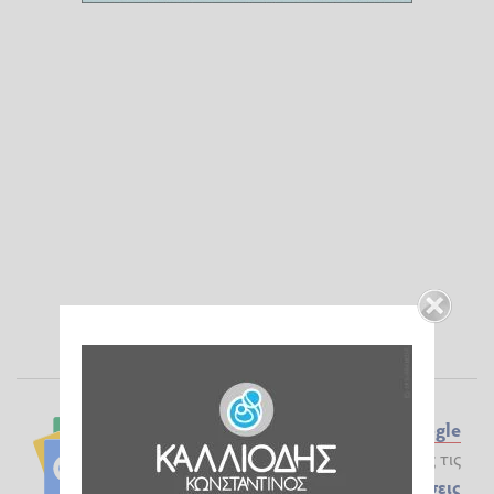
Ακολουθήστε το ilialive.gr στο
Google
News
και μάθετε πρώτοι όλες τις
Ειδήσεις