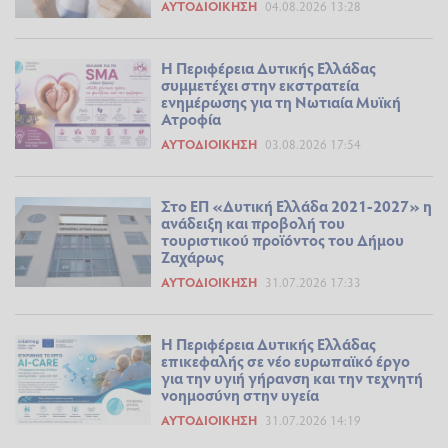
ΑΥΤΟΔΙΟΊΚΗΣΗ
04.08.2026 13:28
Η Περιφέρεια Δυτικής Ελλάδας
συμμετέχει στην εκστρατεία
ενημέρωσης για τη Νωτιαία Μυϊκή
Ατροφία
ΑΥΤΟΔΙΟΊΚΗΣΗ
03.08.2026 17:54
Στο ΕΠ «Δυτική Ελλάδα 2021-2027» η
ανάδειξη και προβολή του
τουριστικού προϊόντος του Δήμου
Ζαχάρως
ΑΥΤΟΔΙΟΊΚΗΣΗ
31.07.2026 17:33
Η Περιφέρεια Δυτικής Ελλάδας
επικεφαλής σε νέο ευρωπαϊκό έργο
για την υγιή γήρανση και την τεχνητή
νοημοσύνη στην υγεία
ΑΥΤΟΔΙΟΊΚΗΣΗ
31.07.2026 14:19