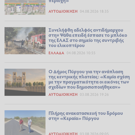
περιοχή»
ΑΥΤΟΔΙΟΊΚΗΣΗ
04.08.2026 18:35
Συνελήφθη αδελφός αντιδήμαρχου
στην Ψάθα επειδή έσπασε το μπλόκο
της ΕΛΑΣ στο σημείο της συντριβής
του ελικοπτέρου
ΕΛΛΆΔΑ
04.08.2026 10:55
Ο Δήμος Πύργου για την ανάπλαση
της κεντρικής πλατείας: «Καμία σχέση
με την πραγματικότητα οι εικόνες των
σχεδίων που δημοσιοποιήθηκαν»
ΑΥΤΟΔΙΟΊΚΗΣΗ
03.08.2026 19:26
Πλήρης ανακατασκευή του δρόμου
στην «Κεραία» Πύργου
ΑΥΤΟΔΙΟΊΚΗΣΗ
03.08.2026 09:05