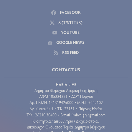
FACEBOOK
X (TWITTER)
YOUTUBE
GOOGLE NEWS
RSS FEED
CONTACT US
ΗΛΕΙΑ LIVE
Δήμητρα Βέλμαχου Ατομική Επιχείρηση
ΑΦΜ 105224221
ΔΟΥ Πύργου
•
Aρ. Γ.Ε.ΜΗ. 141319425000
Μ.Η.Τ. #242102
•
Αγ. Κυριακής 4
Τ.Κ. 27131
Πύργος Ηλείας
•
•
Τηλ.: 26210 30400
E-mail:
ilialive.gr@gmail.com
•
Ιδιοκτήτρια / Διευθύντρια / Διαχειρίστρια /
Δικαιούχος Ονόματος Τομέα: Δήμητρα Βέλμαχου