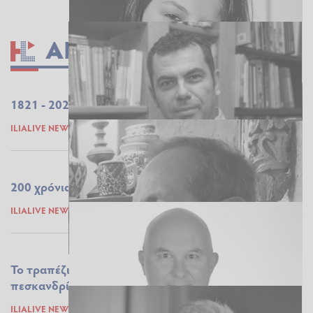
ΑΠΌΨΕΙΣ
1821 - 2021 Η ιερή θύμηση του χρέους
ILIALIVE NEWSROOM
25.03.2021 09:54
200 χρόνια Ελλάδα
ILIALIVE NEWSROOM
25.03.2021 09:35
Το τραπέζι για το ΄21, με Michelin… κακαβιά &
πεσκανδρίτσα
ILIALIVE NEWSROOM
25.03.2021 08:53