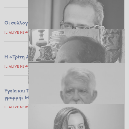
Οι συλλογές...
ILIALIVE NEWSROOM
16.03.2021 10:16
Η «Τρίτη Αποστολή» του Πανεπιστημίου Πατρών
ILIALIVE NEWSROOM
16.03.2021 09:45
Υγεία και Ταμείο Ανάκαμψης - Η εμπειρία της
γραμμής Μαζινό
ILIALIVE NEWSROOM
11.03.2021 11:47