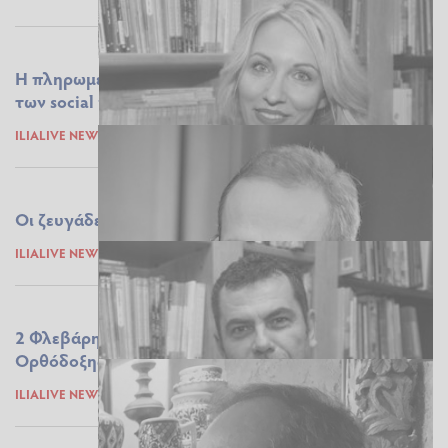
Η πληρωμένη “δημοσιογραφία” και οι αγιογραφίες
των social media…
ILIALIVE NEWSROOM
19.02.2021 09:45
Οι ζευγάδες φεύγουν, η σπορά μένει
ILIALIVE NEWSROOM
16.02.2021 12:16
2 Φλεβάρη: Της Υπαπαντή & η γιορτή της Ελληνίδας
Ορθόδοξης μητέρας
ILIALIVE NEWSROOM
02.02.2021 10:03