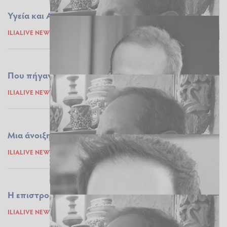
Υγεία και Αυτοδιοίκηση - Μια ανολοκλήρωτη σχέση
ILIALIVE NEWSROOM
31.01.2021 10:32
Που πήγαν οι άντρες;
ILIALIVE NEWSROOM
28.01.2021 10:15
Μια άνοιξη πλαστική....
ILIALIVE NEWSROOM
21.01.2021 09:23
Η επιστροφή του μαύρου κύκνου
ILIALIVE NEWSROOM
19.01.2021 09:03