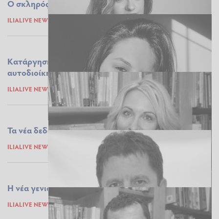
Ο σκληρός αντίλαλος της βίας...
ILIALIVE NEWSROOM
10.03.2021 08:53
Κατάργηση της απλής αναλογικής - Νέος νόμος στην
αυτοδιοίκηση
ILIALIVE NEWSROOM
09.03.2021 09:54
Τα νέα δεδομένα για τη συνταξιοδότηση
ILIALIVE NEWSROOM
05.03.2021 11:47
Η νέα γενιά της Ηλείας...
ILIALIVE NEWSROOM
04.03.2021 11:55