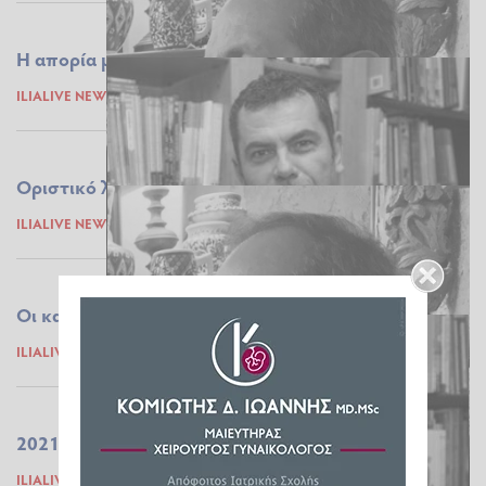
Η απορία μου...
ILIALIVE NEWSROOM
15.01.2021 09:25
Οριστικό λουκέτο...
ILIALIVE NEWSROOM
09.01.2021 10:15
Οι καλλιτέχνες δεν έχουν θέση στην πόλη...
ILIALIVE NEWSROOM
09.01.2021 09:23
2021 προσδοκίες, δίχως δοξασίες
ILIALIVE NEWSROOM
29.12.2020 10:54