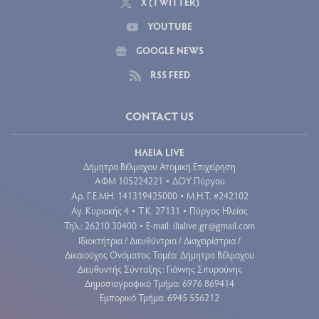
X (TWITTER)
YOUTUBE
GOOGLE NEWS
RSS FEED
CONTACT US
ΗΛΕΙΑ LIVE
Δήμητρα Βέλμαχου Ατομική Επιχείρηση
ΑΦΜ 105224221
ΔΟΥ Πύργου
•
Aρ. Γ.Ε.ΜΗ. 141319425000
Μ.Η.Τ. #242102
•
Αγ. Κυριακής 4
Τ.Κ. 27131
Πύργος Ηλείας
•
•
Τηλ.: 26210 30400
E-mail:
ilialive.gr@gmail.com
•
Ιδιοκτήτρια / Διευθύντρια / Διαχειρίστρια /
Δικαιούχος Ονόματος Τομέα: Δήμητρα Βέλμαχου
Διευθυντής Σύνταξης: Γιάννης Σπυρούνης
Δημοσιογραφικό Τμήμα: 6976 869414
Εμπορικό Τμήμα: 6945 556212