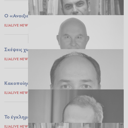
Ο «Ανοιξιάτης» μήνας με τις μαντεψιές
ILIALIVE NEWSROOM
01.03.2021 10:16
Σκέψεις χωρίς τίτλο ... για τον Νομό μας
ILIALIVE NEWSROOM
24.02.2021 12:28
Κακοποίηση: Ανοιχτές πληγές πόνου…
ILIALIVE NEWSROOM
22.02.2021 10:35
Το έγκλημα και τα περισσεύματα της Πάτρας
ILIALIVE NEWSROOM
21.02.2021 12:49