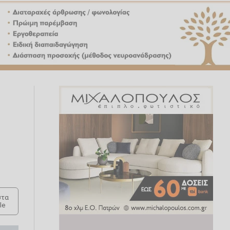
τα
le