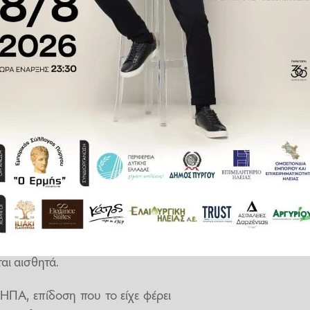
 δολαρίων.
00 Cybertruck, ανάλογα με τις
οί στόλοι επιλέγουν συνήθως πιο
ε κοντά στα 1.700 pickup.
ίο τρίμηνο του 2025 η SpaceX
 σε περισσότερο από το 18% των
οδο στις ΗΠΑ.
ς εταιρείες του Elon Musk όπως
ις αυτές έρχονται σε μια περίοδο
αι αισθητά.
 ΗΠΑ, επίδοση που το είχε φέρει