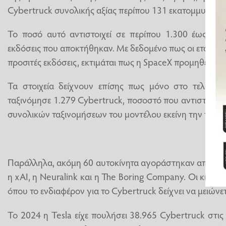
Cybertruck συνολικής αξίας περίπου 131 εκατομμυρίων
Το ποσό αυτό αντιστοιχεί σε περίπου 1.300 έως 1.8
εκδόσεις που αποκτήθηκαν. Με δεδομένο πως οι εταιρικ
προσιτές εκδόσεις, εκτιμάται πως η SpaceX προμηθεύτηκ
Τα στοιχεία δείχνουν επίσης πως μόνο στο τελευτα
ταξινόμησε 1.279 Cybertruck, ποσοστό που αντιστοιχεί
συνολικών ταξινομήσεων του μοντέλου εκείνη την περί
Παράλληλα, ακόμη 60 αυτοκίνητα αγοράστηκαν από άλλε
η xAI, η Neuralink και η The Boring Company. Οι κινήσε
όπου το ενδιαφέρον για το Cybertruck δείχνει να μειώνετ
Το 2024 η Tesla είχε πουλήσει 38.965 Cybertruck στις