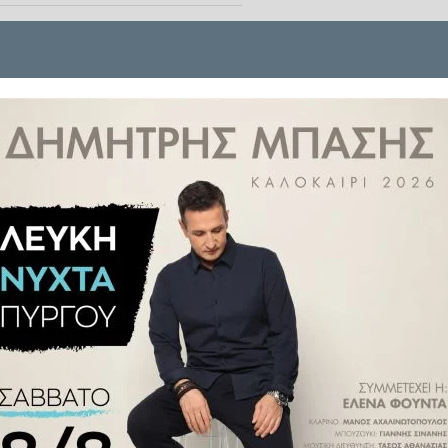
τη για το Cybertruck και αυτός
του Elon Musk.
έσα από το ενημερωτικό δελτίο
στημική εταιρεία αγόρασε πέρυσι