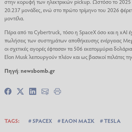
στην κορυφή των ηλεκτρικών pickup. Ωστόσο το 2025 
20.237 μονάδες, ενώ στο πρώτο τρίμηνο του 2026 φέρετα
μοντέλα.
Πέρα από τα Cybertruck, τόσο η SpaceX όσο και η xAI έχ
πωλήσεις των συστημάτων αποθήκευσης ενέργειας Meg
οι σχετικές αγορές έφτασαν τα 506 εκατομμύρια δολάρια,
Elon Musk λειτουργούν πλέον και ως βασικοί πελάτες της
Πηγή
:
newsbomb.gr
TAGS:
SPACEX
ΕΛΟΝ ΜΑΣΚ
TESLA