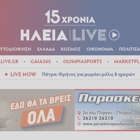
Α
ΠΟΛΙΤΙΚΑ
ΑΥΤΟΔΙΟΙΚΗΣΗ
ΕΛΛΑΔΑ
ΚΟΣΜΟΣ
ΟΙΚΟΝ
ΚΑΙΡΟΣ
ΑΥΤΟΔΙΟΙΚΗΣΗ
ΕΛΛΑΔΑ
ΚΟΣΜΟΣ
ΟΙΚΟΝΟΜΙΑ
ΠΟΛΙΤΙΣ
ALIVE.GR
GAIA365
OLYMPIASPORTS
MARKETPL
LIVE NOW
Πάτρα: Θρήνος για μωράκι μόλις 8 ημερών