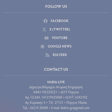
FOLLOW US
FACEBOOK
X (TWITTER)
YOUTUBE
GOOGLE NEWS
RSS FEED
CONTACT US
ΗΛΕΙΑ LIVE
Δήμητρα Βέλμαχου Ατομική Επιχείρηση
ΑΦΜ 105224221
ΔΟΥ Πύργου
•
Aρ. Γ.Ε.ΜΗ. 141319425000
Μ.Η.Τ. #242102
•
Αγ. Κυριακής 4
Τ.Κ. 27131
Πύργος Ηλείας
•
•
Τηλ.: 26210 30400
E-mail:
ilialive.gr@gmail.com
•