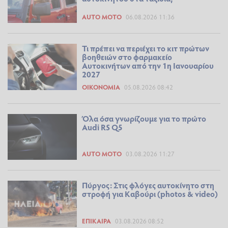
AUTO MOTO
06.08.2026 11:36
Τι πρέπει να περιέχει το κιτ πρώτων
βοηθειών στο φαρμακείο
Αυτοκινήτων από την 1η Ιανουαρίου
2027
ΟΙΚΟΝΟΜΊΑ
05.08.2026 08:42
Όλα όσα γνωρίζουμε για το πρώτο
Audi RS Q5
AUTO MOTO
03.08.2026 11:27
Πύργος: Στις φλόγες αυτοκίνητο στη
στροφή για Καβούρι (photos & video)
ΕΠΊΚΑΙΡΑ
03.08.2026 08:52