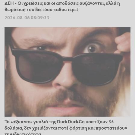
ΔΕΗ - Οι χρεώσεις και οι αποδόσεις αυξάνονται, αλλά η
θωράκιση του δικτύου καθυστερεί
2026-08-06 08:09:33
Τα «έξυπνα» γυαλιά της DuckDuckGo κοστίζουν 35
δολάρια, δεν χρειάζονται ποτέ φόρτιση και προστατεύουν
την ιδιωτικότητα