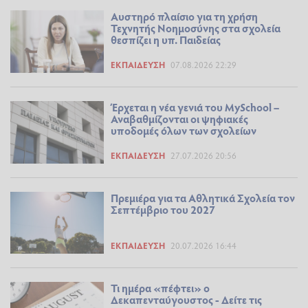
Αυστηρό πλαίσιο για τη χρήση
Τεχνητής Νοημοσύνης στα σχολεία
θεσπίζει η υπ. Παιδείας
ΕΚΠΑΊΔΕΥΣΗ
07.08.2026 22:29
Έρχεται η νέα γενιά του MySchool –
Αναβαθμίζονται οι ψηφιακές
υποδομές όλων των σχολείων
ΕΚΠΑΊΔΕΥΣΗ
27.07.2026 20:56
Πρεμιέρα για τα Αθλητικά Σχολεία τον
Σεπτέμβριο του 2027
ΕΚΠΑΊΔΕΥΣΗ
20.07.2026 16:44
Τι ημέρα «πέφτει» ο
Δεκαπενταύγουστος - Δείτε τις