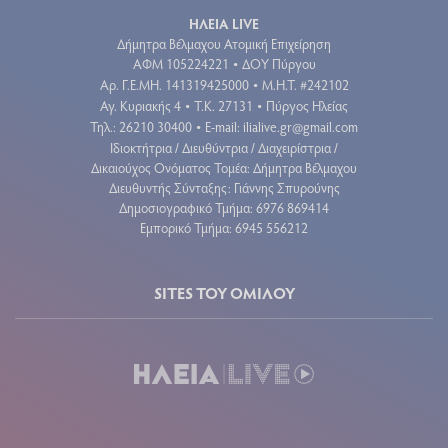
ΗΛΕΙΑ LIVE
Δήμητρα Βέλμαχου Ατομική Επιχείρηση
ΑΦΜ 105224221
ΔΟΥ Πύργου
•
Aρ. Γ.Ε.ΜΗ. 141319425000
Μ.Η.Τ. #242102
•
Αγ. Κυριακής 4
Τ.Κ. 27131
Πύργος Ηλείας
•
•
Τηλ.: 26210 30400
E-mail:
ilialive.gr@gmail.com
•
Ιδιοκτήτρια / Διευθύντρια / Διαχειρίστρια /
Δικαιούχος Ονόματος Τομέα: Δήμητρα Βέλμαχου
Διευθυντής Σύνταξης: Γιάννης Σπυρούνης
Δημοσιογραφικό Τμήμα: 6976 869414
Εμπορικό Τμήμα: 6945 556212
SITES ΤΟΥ ΟΜΙΛΟΥ