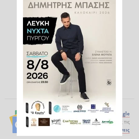
Ακολουθήστε το ilialive.gr στο
Google
News
και μάθετε πρώτοι όλες τις
Ειδήσεις