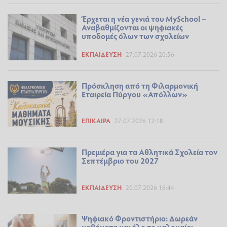
Έρχεται η νέα γενιά του MySchool –
Αναβαθμίζονται οι ψηφιακές
υποδομές όλων των σχολείων
ΕΚΠΑΊΔΕΥΣΗ
27.07.2026 20:56
Πρόσκληση από τη Φιλαρμονική
Εταιρεία Πύργου «Απόλλων»
ΕΠΊΚΑΙΡΑ
27.07.2026 12:18
Πρεμιέρα για τα Αθλητικά Σχολεία τον
Σεπτέμβριο του 2027
ΕΚΠΑΊΔΕΥΣΗ
20.07.2026 16:44
Ψηφιακό Φροντιστήριο: Δωρεάν
μαθήματα και όλο το καλοκαίρι