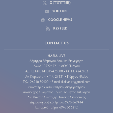
X (TWITTER)
YOUTUBE
GOOGLE NEWS
RSS FEED
CONTACT US
ΗΛΕΙΑ LIVE
Δήμητρα Βέλμαχου Ατομική Επιχείρηση
ΑΦΜ 105224221
ΔΟΥ Πύργου
•
Aρ. Γ.Ε.ΜΗ. 141319425000
Μ.Η.Τ. #242102
•
Αγ. Κυριακής 4
Τ.Κ. 27131
Πύργος Ηλείας
•
•
Τηλ.: 26210 30400
E-mail:
ilialive.gr@gmail.com
•
Ιδιοκτήτρια / Διευθύντρια / Διαχειρίστρια /
Δικαιούχος Ονόματος Τομέα: Δήμητρα Βέλμαχου
Διευθυντής Σύνταξης: Γιάννης Σπυρούνης
Δημοσιογραφικό Τμήμα: 6976 869414
Εμπορικό Τμήμα: 6945 556212