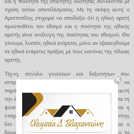
και η ποιότητα της επίκτητης ιδιότητας συνδέονται με
σχέση αιτίου αποτελέσματος. Με τη σκέψη αυτή ο
Αριστοτέλης επιχειρεί να αποδείξει ότι η ηθική αρετή
προϋποθέτει τον εθισμό και η ποιότητα της ηθικής
αρετής είναι ανάλογη της ποιότητας του εθισμού. Θα
γίνουμε, λοιπόν, ηθικά ενάρετοι, μόνο αν εξασκηθούμε
σε ηθικά ενάρετες πράξεις με τους κανόνες της τέλειας
αρετής.
Τέχνη: σύνολο γνώσεων και δεξιοτήτων που
επιτρέπουν στον συγκεκριμένο κάτοχό τους να
παράγει μορφές, τεχνικά δημιουργήματα. Υπό αυτή
την έννοια, δηλώνει ο Αριστοτέλης, η τέχνη μιμείται τη
φύση. Κοινός παράγοντας που τις συνδέει είναι η
ύπαρξη κάποιας δημιουργικής λογικής. Έτσι, τεχνίτης
δεν είναι μόνο ο καλλιτέχνης αλλά γενικότερα ο
δημιουργός, και προϊόντα της τέχνης όχι μόνο τα