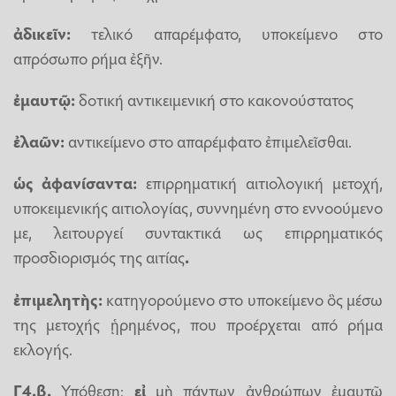
ἀδικεῖν:
τελικό απαρέμφατο, υποκείμενο στο
απρόσωπο ρήμα ἐξῆν.
ἐμαυτῷ:
δοτική αντικειμενική στο κακονούστατος
ἐλαῶν:
αντικείμενο στο απαρέμφατο
ἐπιμελεῖσθαι.
ὡς ἀφανίσαντα:
επιρρηματική αιτιολογική μετοχή,
υποκειμενικής αιτιολογίας, συννημένη στο εννοούμενο
με, λειτουργεί συντακτικά ως επιρρηματικός
προσδιορισμός της αιτίας
.
ἐπιμελητὴς:
κατηγορούμενο στο υποκείμενο ὃς μέσω
της μετοχής
ᾑρημένος, που προέρχεται από ρήμα
εκλογής.
Γ4.β.
Υπόθεση:
εἰ
μὴ πάντων ἀνθρώπων ἐμαυτῷ