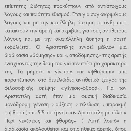
επίκτητης ιδιότητας προκύπτουν από αντίστοιχους
λόγους και ποιότητα εθισμού. Έτσι για συγκεκριμένους
λόγους και με την κατάλληλη άσκηση οι άνθρωποι
κατακτούν την αρετή και ακριβώς για τους αντίθετους
λόγους και με την ακατάλληλη άσκηση η αρετή
εκφυλίζεται. Ο Αριστοτέλης εννοεί μάλλον μια
διαδικασία «δόμησης» και « αποδόμησης» της αρετής
ενισχύοντας την θέση του για τον επίκτητο χαρακτήρα
της. Τα ρήματα « γίνεται» και «φθείρεται» μας
παραπέμπουν στο θεμελιώδες αντιθετικό ζεύγος της
φιλοσοφικής σκέψης «γένεσις-φθορά». Για τον
Αριστοτέλη αυτή ήταν μια φυσική διαδικασία
μονόδρομη: γένεση → αύξηση → τελείωση → παρακμή
→ φθορά ( αποδίδεται έργο στον Αριστοτέλη με τίτλο «
Περί γενέσεως και φθοράς». ) Αυτή λοιπόν η
διαδικασία ακολουθείται και στις ηθικές αρετές, όπου