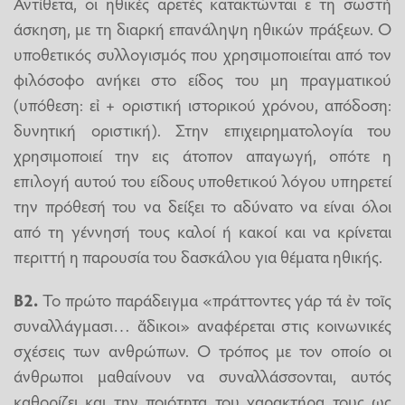
Αντίθετα, οι ηθικές αρετές κατακτώνται ε τη σωστή
άσκηση, με τη διαρκή επανάληψη ηθικών πράξεων. Ο
υποθετικός συλλογισμός που χρησιμοποιείται από τον
φιλόσοφο ανήκει στο είδος του μη πραγματικού
(υπόθεση: εἰ + οριστική ιστορικού χρόνου, απόδοση:
δυνητική οριστική). Στην επιχειρηματολογία του
χρησιμοποιεί την εις άτοπον απαγωγή, οπότε η
επιλογή αυτού του είδους υποθετικού λόγου υπηρετεί
την πρόθεσή του να δείξει το αδύνατο να είναι όλοι
από τη γέννησή τους καλοί ή κακοί και να κρίνεται
περιττή η παρουσία του δασκάλου για θέματα ηθικής.
Β2.
Το πρώτο παράδειγμα «πράττοντες γάρ τά ἐν τοῖς
συναλλάγμασι… ἄδικοι» αναφέρεται στις κοινωνικές
σχέσεις των ανθρώπων. Ο τρόπος με τον οποίο οι
άνθρωποι μαθαίνουν να συναλλάσσονται, αυτός
καθορίζει και την ποιότητα του χαρακτήρα τους ως