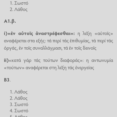
Σωστό
Λάθος
Α1.β.
i
)«ἐν αὐτοῖς ἀναστρέφεσθαι»:
η λέξη «αὐτοῖς»
αναφέρεται στα εξής: τά περί τάς ἐπιθυμίας, τά περί τάς
ὀργάς, ἐν τοῖς συναλλάγμασι, τά ἐν τοῖς δεινοῖς
ii
)
«κατά γάρ τάς τούτων διαφοράς»: η αντωνυμία
«τούτων» αναφέρεται στη λέξη τάς ἐνεργείας
Β3
.
Λάθος
Λάθος
Σωστό
Σωστό
Λάθος