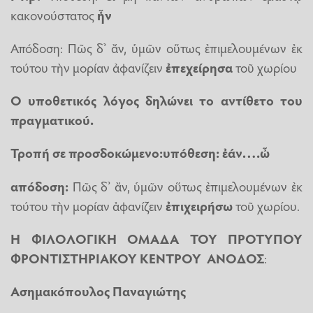
κακονούστατος
ἦν
Απόδοση: Πῶς δ’ ἄν, ὑμῶν οὕτως ἐπιμελουμένων ἐκ
τούτου τὴν μορίαν ἀφανίζειν
ἐπεχείρησα
τοῦ χωρίου
Ο υποθετικός λόγος δηλώνει το αντίθετο του
πραγματικού.
Τροπή σε προσδοκώμενο:υπόθεση:
ἐ
άν….
ὦ
απόδοση:
Πῶς δ’ ἄν, ὑμῶν οὕτως ἐπιμελουμένων ἐκ
τούτου τὴν μορίαν ἀφανίζειν
ἐπιχειρήσω
τοῦ χωρίου.
Η ΦΙΛΟΛΟΓΙΚΉ ΟΜΑΔΑ ΤΟΥ ΠΡΟΤΥΠΟΥ
ΦΡΟΝΤΙΣΤΗΡΙΑΚΟΥ ΚΕΝΤΡΟΥ ΑΝΟΔΟΣ
:
Ασημακόπουλος Παναγιώτης