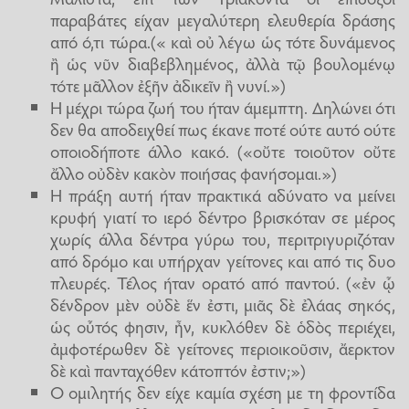
παραβάτες είχαν μεγαλύτερη ελευθερία δράσης
από ό,τι τώρα.(« καὶ οὐ λέγω ὡς τότε δυνάμενος
ἢ ὡς νῦν διαβεβλημένος, ἀλλὰ τῷ βουλομένῳ
τότε μᾶλλον ἐξῆν ἀδικεῖν ἢ νυνί.»)
Η μέχρι τώρα ζωή του ήταν άμεμπτη. Δηλώνει ότι
δεν θα αποδειχθεί πως έκανε ποτέ ούτε αυτό ούτε
οποιοδήποτε άλλο κακό. («οὔτε τοιοῦτον οὔτε
ἄλλο οὐδὲν κακὸν ποιήσας φανήσομαι.»)
Η πράξη αυτή ήταν πρακτικά αδύνατο να μείνει
κρυφή γιατί το ιερό δέντρο βρισκόταν σε μέρος
χωρίς άλλα δέντρα γύρω του, περιτριγυριζόταν
από δρόμο και υπήρχαν γείτονες και από τις δυο
πλευρές. Τέλος ήταν ορατό από παντού. («ἐν ᾧ
δένδρον μὲν οὐδὲ ἕν ἐστι, μιᾶς δὲ ἐλάας σηκός,
ὡς οὗτός φησιν, ἦν, κυκλόθεν δὲ ὁδὸς περιέχει,
ἀμφοτέρωθεν δὲ γείτονες περιοικοῦσιν, ἄερκτον
δὲ καὶ πανταχόθεν κάτοπτόν ἐστιν;»)
Ο ομιλητής δεν είχε καμία σχέση με τη φροντίδα