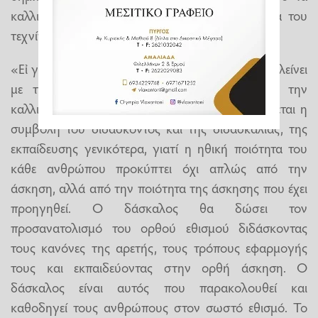
καλλιτεχνικά έργα αλλά όλα τα δημιουργήματα του
τεχνίτη.
«Εἰ γάρ μή οὕτως εἶχεν … ἢ κακοί»: Η ενότητα κλείνει
με την επισήμανση του Αριστοτέλη ότι για την
καλλιέργεια της ηθικής αρετής απαραίτητη κρίνεται η
συμβολή του διδάσκοντος και της διδασκαλίας, της
εκπαίδευσης γενικότερα, γιατί η ηθική ποιότητα του
κάθε ανθρώπου προκύπτει όχι απλώς από την
άσκηση, αλλά από την ποιότητα της άσκησης που έχει
προηγηθεί. Ο δάσκαλος θα δώσει τον
προσανατολισμό του ορθού εθισμού διδάσκοντας
τους κανόνες της αρετής, τους τρόπους εφαρμογής
τους και εκπαιδεύοντας στην ορθή άσκηση. Ο
δάσκαλος είναι αυτός που παρακολουθεί και
καθοδηγεί τους ανθρώπους στον σωστό εθισμό. Το