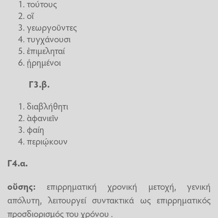
τούτους
οἵ
γεωργοῦντες
τυγχάνουσι
ἐπιμεληταί
ᾑρημένοι
Γ3.β.
διαβλήθητι
ὰφανιεῖν
φαίη
περιῴκουν
Γ4.α.
οὔσης:
επιρρηματική χρονική μετοχή, γενική
απόλυτη, λειτουργεί συντακτικά ως επιρρηματικός
προσδιορισμός του χρόνου .