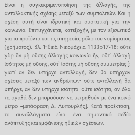
Είναι η συγκεκριμενοποίηση της ἀλλαγῆς, της
ανταλλακτικής σχέσης μεταξύ των συμπολιτών. Και η
σχέση αυτή είναι ιδρυτική και συστατική για την
κοινωνία. Επιτυγχάνεται, κατεξοχήν, με τον εξισωτικό
για τα προϊόντα και τις υπηρεσίες ρόλο του νομίσματος
(χρήματος). Βλ. Ἠθικὰ Νικομάχεια 1133b17-18: οὔτε
γὰρ ἂν μὴ οὔσης ἀλλαγῆς κοινωνία ἦν, οὔτ’ ἀλλαγὴ
ἰσότητος μὴ οὔσης, οὔτ’ ἰσότης μὴ οὔσης συμμετρίας [:
γιατί αν δεν υπήρχε ανταλλαγή, δεν θα υπήρχαν
σχέσεις μεταξύ των ανθρώπων· ούτε ανταλλαγή θα
υπήρχε, αν δεν υπήρχε ισότητα· ούτε ισότητα, αν όλα
τα αγαθά δεν μπορούσαν να μετρηθούν με ένα κοινό
μέτρο –μετάφραση Δ. Λυπουρλής]. Κατά προέκταση,
τα συναλλάγματα είναι ένα σημαντικό πεδίο
ανάπτυξης και εμφάνισης ηθικών σχέσεων.