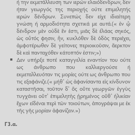
ή την εκμετάλλευση των ιερών ελαιόδενδρων, δεν
ήταν γεωργός της περιοχής ούτε επιμελητής
ιερών δένδρων. Συνεπώς δεν είχε ιδιαίτερη
γνώση ή αρμοδιότητα σχετικά με αυτά.(« ἐν ᾧ
δένδρον μὲν οὐδὲ ἕν ἐστι, μιᾶς δὲ ἐλάας σηκός,
ὡς οὗτός φησιν, ἦν, κυκλόθεν δὲ ὁδὸς περιέχει,
ἀμφοτέρωθεν δὲ γείτονες περιοικοῦσιν, ἄερκτον
δὲ καὶ πανταχόθεν κάτοπτόν ἐστιν;»)
Δεν υπήρξε ποτέ καταγγελία εναντίον του ούτε
ως άνθρωπο που καλλιεργούσε ή
εκμεταλλευόταν τις μορίες ούτε ως άνθρωπο που
τις εξαφάνιζε.(« μήθ’ ὡς ἀφανίσαντα εἰς κίνδυνον
καταστῆσαι, τοῦτον δ’ ὃς οὔτε γεωργῶν ἐγγὺς
τυγχάνει οὔτ’ ἐπιμελητὴς ᾑρημένος οὔθ’ ἡλικίαν
ἔχων εἰδέναι περὶ τῶν τοιούτων, ἀπογράψαι με ἐκ
τῆς γῆς μορίαν ἀφανίζειν.»)
Γ3.α.