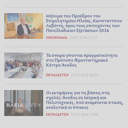
Μήνυμα του Προέδρου του
Επιμελητηρίου Ηλείας, Κωνσταντίνου
Λεβέντη, προς τους επιτυχόντες των
Πανελλαδικών Εξετάσεων 2026
ΟΙΚΟΝΟΜΊΑ
24.07.2026 21:37
Τα όνειρα γίνονται πραγματικότητα
στο Πρότυπο Φροντιστηριακό
Κέντρο Άνοδος
ΕΚΠΑΊΔΕΥΣΗ
24.07.2026 08:53
Οι εκτιμήσεις για τις βάσεις στις
σχολές: Άνοδος σε Ιατρική και
Πολυτεχνικές, πού αναμένεται πτώση,
αναλυτικά οι πίνακες
ΕΚΠΑΊΔΕΥΣΗ
19.07.2026 15:08