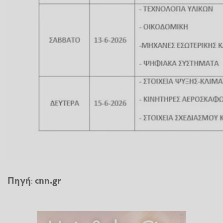
Πηγή
:
cnn.gr