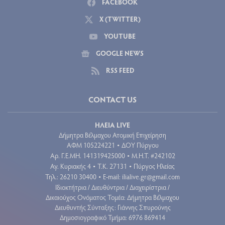
FACEBOOK
X (TWITTER)
YOUTUBE
GOOGLE NEWS
RSS FEED
CONTACT US
ΗΛΕΙΑ LIVE
Δήμητρα Βέλμαχου Ατομική Επιχείρηση
ΑΦΜ 105224221
ΔΟΥ Πύργου
•
Aρ. Γ.Ε.ΜΗ. 141319425000
Μ.Η.Τ. #242102
•
Αγ. Κυριακής 4
Τ.Κ. 27131
Πύργος Ηλείας
•
•
Τηλ.: 26210 30400
E-mail:
ilialive.gr@gmail.com
•
Ιδιοκτήτρια / Διευθύντρια / Διαχειρίστρια /
Δικαιούχος Ονόματος Τομέα: Δήμητρα Βέλμαχου
Διευθυντής Σύνταξης: Γιάννης Σπυρούνης
Δημοσιογραφικό Τμήμα: 6976 869414