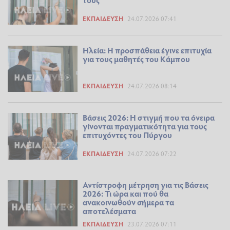
ΕΚΠΑΊΔΕΥΣΗ
24.07.2026 07:41
Ηλεία: Η προσπάθεια έγινε επιτυχία
για τους μαθητές του Κάμπου
ΕΚΠΑΊΔΕΥΣΗ
24.07.2026 08:14
Βάσεις 2026: Η στιγμή που τα όνειρα
γίνονται πραγματικότητα για τους
επιτυχόντες του Πύργου
ΕΚΠΑΊΔΕΥΣΗ
24.07.2026 07:22
Αντίστροφη μέτρηση για τις Βάσεις
2026: Τι ώρα και πού θα
ανακοινωθούν σήμερα τα
αποτελέσματα
ΕΚΠΑΊΔΕΥΣΗ
23.07.2026 07:11