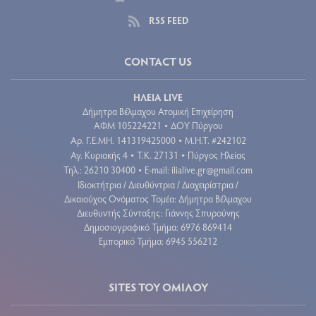
RSS FEED
CONTACT US
ΗΛΕΙΑ LIVE
Δήμητρα Βέλμαχου Ατομική Επιχείρηση
ΑΦΜ 105224221
ΔΟΥ Πύργου
•
Aρ. Γ.Ε.ΜΗ. 141319425000
Μ.Η.Τ. #242102
•
Αγ. Κυριακής 4
Τ.Κ. 27131
Πύργος Ηλείας
•
•
Τηλ.: 26210 30400
E-mail:
ilialive.gr@gmail.com
•
Ιδιοκτήτρια / Διευθύντρια / Διαχειρίστρια /
Δικαιούχος Ονόματος Τομέα: Δήμητρα Βέλμαχου
Διευθυντής Σύνταξης: Γιάννης Σπυρούνης
Δημοσιογραφικό Τμήμα: 6976 869414
Εμπορικό Τμήμα: 6945 556212
SITES ΤΟΥ ΟΜΙΛΟΥ