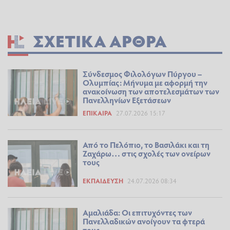
ΣΧΕΤΙΚΆ ΆΡΘΡΑ
Σύνδεσμος Φιλολόγων Πύργου –
Ολυμπίας: Μήνυμα με αφορμή την
ανακοίνωση των αποτελεσμάτων των
Πανελληνίων Εξετάσεων
ΕΠΊΚΑΙΡΑ
27.07.2026 15:17
Από το Πελόπιο, το Βασιλάκι και τη
Ζαχάρω… στις σχολές των ονείρων
τους
ΕΚΠΑΊΔΕΥΣΗ
24.07.2026 08:34
Αμαλιάδα: Οι επιτυχόντες των
Πανελλαδικών ανοίγουν τα φτερά
τους