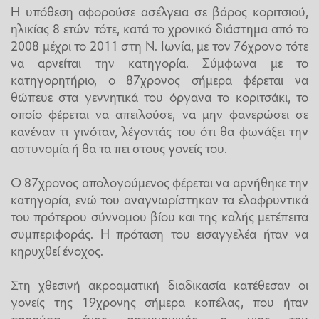
Η υπόθεση αφορούσε ασέλγεια σε βάρος κοριτσιού,
ηλικίας 8 ετών τότε, κατά το χρονικό διάστημα από το
2008 μέχρι το 2011 στη Ν. Ιωνία, με τον 76χρονο τότε
να αρνείται την κατηγορία. Σύμφωνα με το
κατηγορητήριο, ο 87χρονος σήμερα φέρεται να
θώπευε στα γεννητικά του όργανα το κοριτσάκι, το
οποίο φέρεται να απειλούσε, να μην φανερώσει σε
κανέναν τι γινόταν, λέγοντάς του ότι θα φωνάξει την
αστυνομία ή θα τα πει στους γονείς του.
Ο 87χρονος απολογούμενος φέρεται να αρνήθηκε την
κατηγορία, ενώ του αναγνωρίστηκαν τα ελαφρυντικά
του πρότερου σύννομου βίου και της καλής μετέπειτα
συμπεριφοράς. Η πρόταση του εισαγγελέα ήταν να
κηρυχθεί ένοχος.
Στη χθεσινή ακροαματική διαδικασία κατέθεσαν οι
γονείς της 19χρονης σήμερα κοπέλας, που ήταν
παρούσα, ένας αστυνομικός, ο γιος του