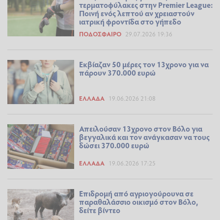
τερματοφύλακες στην Premier League:
Ποινή ενός λεπτού αν χρειαστούν
ιατρική φροντίδα στο γήπεδο
ΠΟΔΌΣΦΑΙΡΟ
29.07.2026 19:36
Εκβίαζαν 50 μέρες τον 13χρονο για να
πάρουν 370.000 ευρώ
ΕΛΛΆΔΑ
19.06.2026 21:08
Απειλούσαν 13χρονο στον Βόλο για
βεγγαλικά και τον ανάγκασαν να τους
δώσει 370.000 ευρώ
ΕΛΛΆΔΑ
19.06.2026 17:25
Επιδρομή από αγριογούρουνα σε
παραθαλάσσιο οικισμό στον Βόλο,
δείτε βίντεο