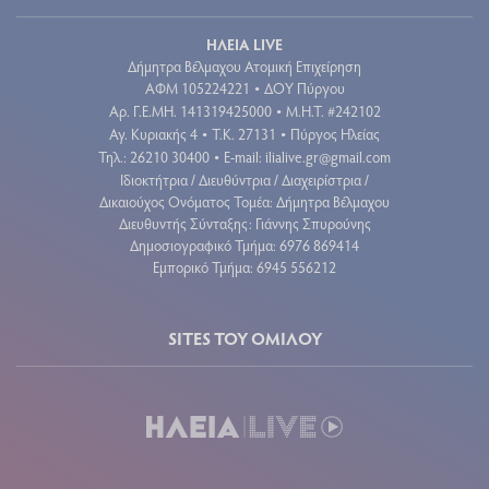
ΗΛΕΙΑ LIVE
Δήμητρα Βέλμαχου Ατομική Επιχείρηση
ΑΦΜ 105224221
ΔΟΥ Πύργου
•
Aρ. Γ.Ε.ΜΗ. 141319425000
Μ.Η.Τ. #242102
•
Αγ. Κυριακής 4
Τ.Κ. 27131
Πύργος Ηλείας
•
•
Τηλ.: 26210 30400
E-mail:
ilialive.gr@gmail.com
•
Ιδιοκτήτρια / Διευθύντρια / Διαχειρίστρια /
Δικαιούχος Ονόματος Τομέα: Δήμητρα Βέλμαχου
Διευθυντής Σύνταξης: Γιάννης Σπυρούνης
Δημοσιογραφικό Τμήμα: 6976 869414
Εμπορικό Τμήμα: 6945 556212
SITES ΤΟΥ ΟΜΙΛΟΥ