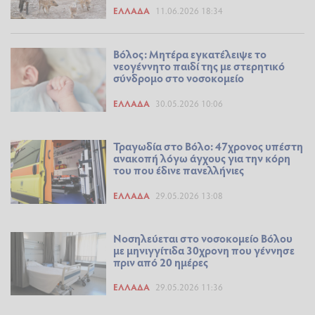
ΕΛΛΆΔΑ
11.06.2026 18:34
Βόλος: Μητέρα εγκατέλειψε το
νεογέννητο παιδί της με στερητικό
σύνδρομο στο νοσοκομείο
ΕΛΛΆΔΑ
30.05.2026 10:06
Τραγωδία στο Βόλο: 47χρονος υπέστη
ανακοπή λόγω άγχους για την κόρη
του που έδινε πανελλήνιες
ΕΛΛΆΔΑ
29.05.2026 13:08
Νοσηλεύεται στο νοσοκομείο Βόλου
με μηνιγγίτιδα 30χρονη που γέννησε
πριν από 20 ημέρες
ΕΛΛΆΔΑ
29.05.2026 11:36