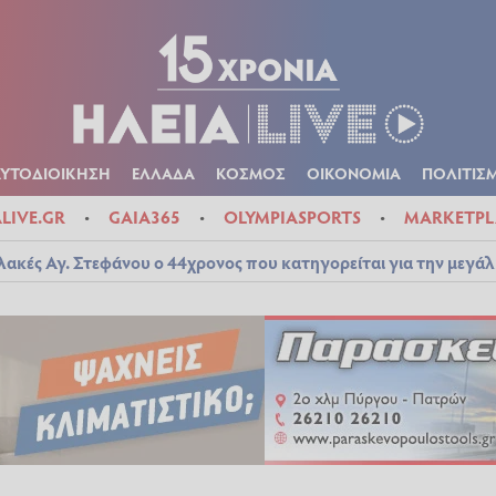
Α
ΠΟΛΙΤΙΚΑ
ΑΥΤΟΔΙΟΙΚΗΣΗ
ΕΛΛΑΔΑ
ΚΟΣΜΟΣ
ΟΙΚΟΝ
ΚΑΙΡΟΣ
ΑΥΤΟΔΙΟΙΚΗΣΗ
ΕΛΛΑΔΑ
ΚΟΣΜΟΣ
ΟΙΚΟΝΟΜΙΑ
ΠΟΛΙΤΙΣ
ALIVE.GR
GAIA365
OLYMPIASPORTS
MARKETPL
λακές Αγ. Στεφάνου ο 44χρονος που κατηγορείται για την μεγά