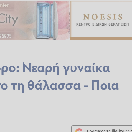
ρο: Νεαρή γυναίκα
ο τη θάλασσα - Ποια
Πρόσθεσε το
ilialive.gr
σ