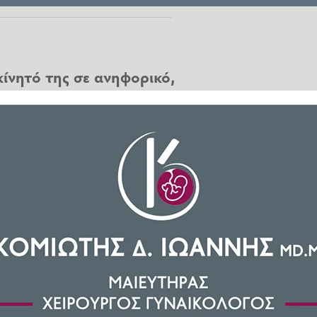
κίνητό της σε ανηφορικό,
σοκομείο της Αθήνας για
ρι της Παρασκευής 16 Ιουλίου
 στη
Φολέγανδρο,
σύμφωνα με
μετά την ανάσυρσή της, η νεαρή
ν δει νωρίτερα να οδηγεί Ι.Χ.
 σε έναν πολύ ανηφορικό δρόμο.
ίας του και σταμάτησε εκτός του