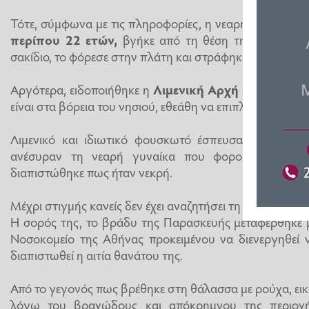
Τότε, σύμφωνα με τις πληροφορίες, η νεαρή, που εικάζετα
περίπου 22 ετών,
βγήκε από τη θέση της οδηγού, 
σακίδιο, το φόρεσε στην πλάτη και στράφηκε προς τη β
Αργότερα, ειδοποιήθηκε η
Λιμενική Αρχή
ότι στη θαλά
είναι στα βόρεια του νησιού, εθεάθη να επιπλέει μια γυνα
Λιμενικό και ιδιωτικό φουσκωτό έσπευσαν στο σημε
ανέσυραν τη νεαρή γυναίκα που φορούσε τα ρού
διαπιστώθηκε πως ήταν νεκρή.
Μέχρι στιγμής κανείς δεν έχει αναζητήσει τη νεαρή γυναί
Η σορός της, το βράδυ της Παρασκευής μεταφέρθηκε 
Νοσοκομείο της Αθήνας προκειμένου να διενεργηθεί 
διαπιστωθεί η αιτία θανάτου της.
Από το γεγονός πως βρέθηκε στη θάλασσα με ρούχα, εικά
λόγω του βραχώδους και απόκρημνου της περιοχή