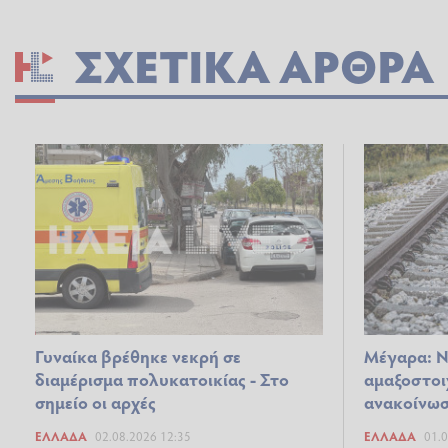
ΣΧΕΤΙΚΆ ΆΡΘΡΑ
Γυναίκα βρέθηκε νεκρή σε
Μέγαρα: Ν
διαμέρισμα πολυκατοικίας - Στο
αμαξοστοι
σημείο οι αρχές
ανακοίνωση
ΕΛΛΆΔΑ
02.08.2026 12:35
ΕΛΛΆΔΑ
01.0