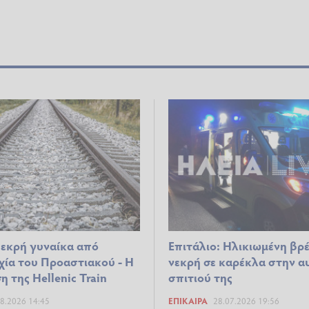
εκρή γυναίκα από
Επιτάλιο: Ηλικιωμένη βρ
χία του Προαστιακού - Η
νεκρή σε καρέκλα στην α
 της Hellenic Train
σπιτιού της
8.2026 14:45
ΕΠΊΚΑΙΡΑ
28.07.2026 19:56