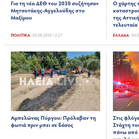
Για τη νέα ΔΕΘ του 2030 συζήτησαν
Ο χάρτης 
Μητσοτάκης-Αγγελούδης στο
καταστροφ
Μαξίμου
της Αττική
τελευταία
ΠΟΛΙΤΙΚΆ
05.08.2026 12:27
ΕΛΛΆΔΑ
04.0
Αμπελώνας Πύργου: Πρόλαβαν τη
Στις φλόγε
φωτιά πριν μπει σε δάσος
Στάχτη το
πάνω από 