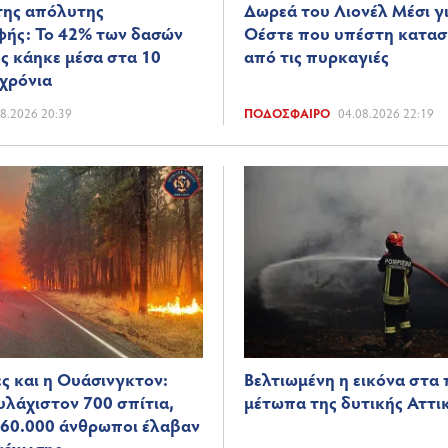
της απόλυτης
Δωρεά του Λιονέλ Μέσι γι
ής: Το 42% των δασών
Οέστε που υπέστη κατα
ς κάηκε μέσα στα 10
από τις πυρκαγιές
 χρόνια
8.2026 20:39
ΠΟΔΌΣΦΑΙΡΟ
04.08.2026 22:19
ς και η Ουάσινγκτον:
Βελτιωμένη η εικόνα στα 
υλάχιστον 700 σπίτια,
μέτωπα της δυτικής Αττι
60.000 άνθρωποι έλαβαν