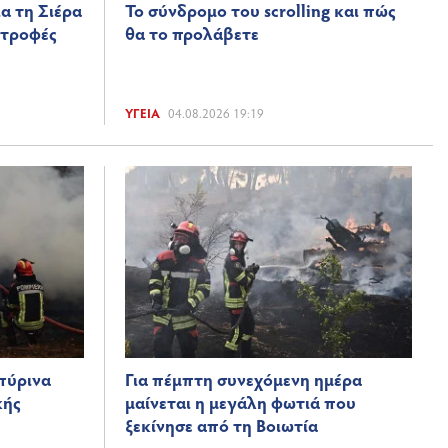
α τη Σιέρα
Το σύνδρομο του scrolling και πώς
στροφές
θα το προλάβετε
ΥΓΕΊΑ
04.08.2026 19:19
πύρινα
Για πέμπτη συνεχόμενη ημέρα
κής
μαίνεται η μεγάλη φωτιά που
ξεκίνησε από τη Βοιωτία