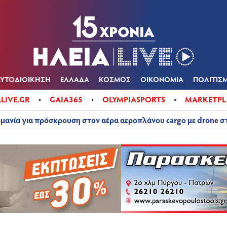
Α
ΠΟΛΙΤΙΚΑ
ΑΥΤΟΔΙΟΙΚΗΣΗ
ΕΛΛΑΔΑ
ΚΟΣΜΟΣ
ΟΙΚΟΝ
ΚΑΙΡΟΣ
ΑΥΤΟΔΙΟΙΚΗΣΗ
ΕΛΛΑΔΑ
ΚΟΣΜΟΣ
ΟΙΚΟΝΟΜΙΑ
ΠΟΛΙΤΙΣ
ALIVE.GR
GAIA365
OLYMPIASPORTS
MARKETPL
μανία για πρόσκρουση στον αέρα αεροπλάνου cargo με drone 