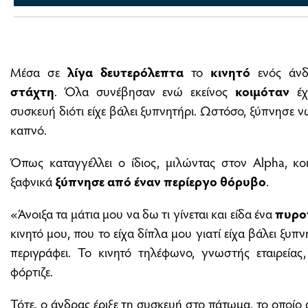
Μέσα σε
λίγα δευτερόλεπτα
το
κινητό
ενός άν
στάχτη
. Όλα συνέβησαν ενώ εκείνος
κοιμόταν
έχ
συσκευή διότι είχε βάλει ξυπνητήρι. Ωστόσο, ξύπνησε 
καπνό.
Όπως καταγγέλλει ο ίδιος, μιλώντας στον Alpha, κο
ξαφνικά
ξύπνησε από έναν περίεργο θόρυβο
.
«Άνοιξα τα μάτια μου να δω τι γίνεται και είδα ένα
πυρο
κινητό μου, που το είχα δίπλα μου γιατί είχα βάλει ξυπ
περιγράφει. Το κινητό τηλέφωνο, γνωστής εταιρείας,
φόρτιζε.
Τότε, ο άνδρας έριξε τη συσκευή στο πάτωμα, το οποίο 