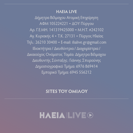
ΗΛΕΙΑ LIVE
Δήμητρα Βέλμαχου Ατομική Επιχείρηση
ΑΦΜ 105224221
ΔΟΥ Πύργου
•
Aρ. Γ.Ε.ΜΗ. 141319425000
Μ.Η.Τ. #242102
•
Αγ. Κυριακής 4
Τ.Κ. 27131
Πύργος Ηλείας
•
•
Τηλ.: 26210 30400
E-mail:
ilialive.gr@gmail.com
•
Ιδιοκτήτρια / Διευθύντρια / Διαχειρίστρια /
Δικαιούχος Ονόματος Τομέα: Δήμητρα Βέλμαχου
Διευθυντής Σύνταξης: Γιάννης Σπυρούνης
Δημοσιογραφικό Τμήμα: 6976 869414
Εμπορικό Τμήμα: 6945 556212
SITES ΤΟΥ ΟΜΙΛΟΥ