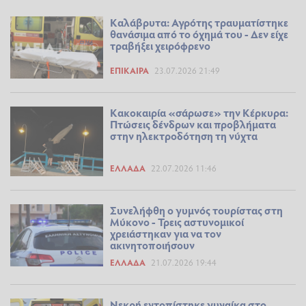
Καλάβρυτα: Αγρότης τραυματίστηκε
θανάσιμα από το όχημά του - Δεν είχε
τραβήξει χειρόφρενο
ΕΠΊΚΑΙΡΑ
23.07.2026 21:49
Κακοκαιρία «σάρωσε» την Κέρκυρα:
Πτώσεις δένδρων και προβλήματα
στην ηλεκτροδότηση τη νύχτα
ΕΛΛΆΔΑ
22.07.2026 11:46
Συνελήφθη ο γυμνός τουρίστας στη
Μύκονο - Τρεις αστυνομικοί
χρειάστηκαν για να τον
ακινητοποιήσουν
ΕΛΛΆΔΑ
21.07.2026 19:44
Νεκρή εντοπίστηκε γυναίκα στο