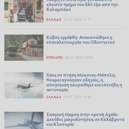
κλειστό τμήμα του Ε65 έξω από την
Καλαμπάκα
ΕΛΛΆΔΑ
21.07.2026 11:17
Κύβος ερρίφθη: Ανακοινώθηκε η
επαναλειτουργία του Οδοντωτού
ΕΠΊΚΑΙΡΑ
08.07.2026 19:04
Χάος σε πτήση Μύκονος-Νάπολη:
Νεαροί αγνόησαν οδηγίες, η
απογείωση ακυρώθηκε και επενέβη η
αστυνομία
ΕΛΛΆΔΑ
04.07.2026 13:48
Σεισμική έξαρση στην ορεινή Αχαΐα:
Δεκάδες μικροδονήσεις σε Καλάβρυτα
και Κλειτορία