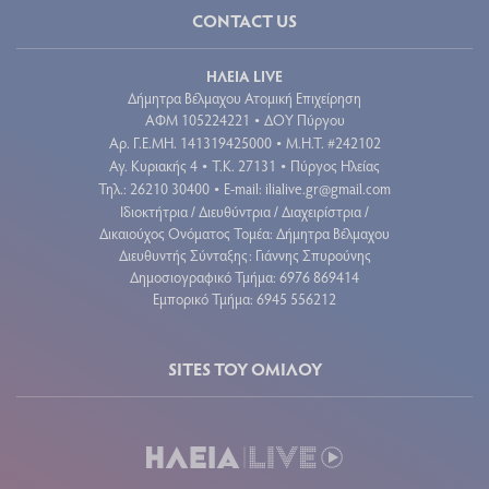
CONTACT US
ΗΛΕΙΑ LIVE
Δήμητρα Βέλμαχου Ατομική Επιχείρηση
ΑΦΜ 105224221
ΔΟΥ Πύργου
•
Aρ. Γ.Ε.ΜΗ. 141319425000
Μ.Η.Τ. #242102
•
Αγ. Κυριακής 4
Τ.Κ. 27131
Πύργος Ηλείας
•
•
Τηλ.: 26210 30400
E-mail:
ilialive.gr@gmail.com
•
Ιδιοκτήτρια / Διευθύντρια / Διαχειρίστρια /
Δικαιούχος Ονόματος Τομέα: Δήμητρα Βέλμαχου
Διευθυντής Σύνταξης: Γιάννης Σπυρούνης
Δημοσιογραφικό Τμήμα: 6976 869414
Εμπορικό Τμήμα: 6945 556212
SITES ΤΟΥ ΟΜΙΛΟΥ