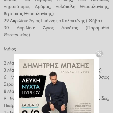
Ξηροπόταμος Δράμας, Ξυλόπολη Θεσσαλονίκης,
Βερτίσκος Θεσσαλονίκης)
29 Απριλίου: Άγιος Ιωάννης ο Καλοκτένης ( Θήβα)
30 Απριλίου: Άγιος Δονάτος (Παραμυθιά
Θεσπρωτίας)
Μάιος
2 Μαΐου: Άγιος Αθανάσιος (Δοξάτο)
3 Μαΐου: Άγιος Πέτρος επίσκοπος Άργους (Άργος)
6 Μαΐου ή Κυριακή των Μυροφόρων: Όσιος
Σεραφείμ, Δομβούς (Λιβαδειά)
8 Μαΐου: Άγιος Αρσένιος (Πάρος)
9 Μαΐου: Άγιος Χριστόφορος (Αγρίνιο, Κρηνίδες,
Πικέρμι)
15 Μαΐου: Άγιος Αχίλλιος (Λάρισα, Γρεβενά)