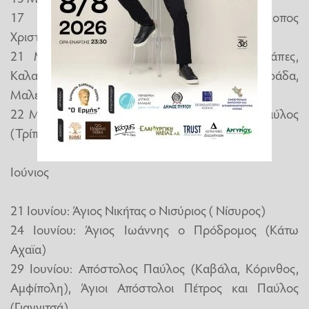
17 Μαΐου: Άγιος Αθανάσιος επίσκοπος
Χριστιανουπόλεως (Κυπαρισσία)
21 Μαΐου: Αγίοι Κωνσταντίνος & Ελένη: Σάπες,
Καλαμπάκι, Καστελλόριζο, Δεσκάτη, Γλυφάδα,
Μαλεσίνα.
22 Μαΐου: Άγιοι Νεομάρτυρες Δημήτριος και Παύλος
(Τρίπολη)
Ιούνιος
21 Ιουνίου: Άγιος Νικήτας ο Νισύριος ( Νίσυρος)
24 Ιουνίου: Άγιος Ιωάννης ο Πρόδρομος (Κάτω
Αχαϊα)
29 Ιουνίου: Απόστολος Παύλος (Καβάλα, Κόρινθος,
Αμφίπολη), Άγιοι Απόστολοι Πέτρος και Παύλος
(Γιαννιτσά)