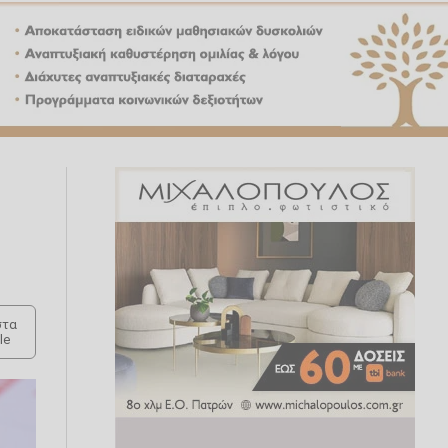
τα
le