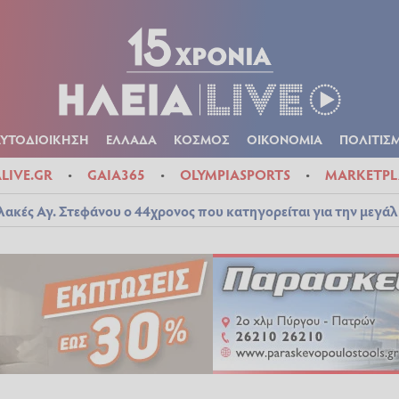
Α
ΠΟΛΙΤΙΚΑ
ΑΥΤΟΔΙΟΙΚΗΣΗ
ΕΛΛΑΔΑ
ΚΟΣΜΟΣ
ΟΙΚΟΝ
ΚΑΙΡΟΣ
ΑΥΤΟΔΙΟΙΚΗΣΗ
ΕΛΛΑΔΑ
ΚΟΣΜΟΣ
ΟΙΚΟΝΟΜΙΑ
ΠΟΛΙΤΙΣ
ALIVE.GR
GAIA365
OLYMPIASPORTS
MARKETPL
λακές Αγ. Στεφάνου ο 44χρονος που κατηγορείται για την μεγά