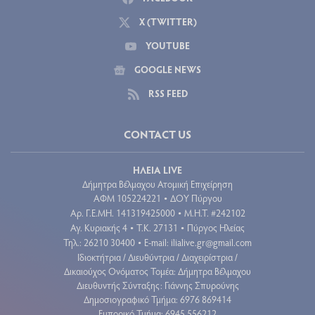
X (TWITTER)
YOUTUBE
GOOGLE NEWS
RSS FEED
CONTACT US
ΗΛΕΙΑ LIVE
Δήμητρα Βέλμαχου Ατομική Επιχείρηση
ΑΦΜ 105224221
ΔΟΥ Πύργου
•
Aρ. Γ.Ε.ΜΗ. 141319425000
Μ.Η.Τ. #242102
•
Αγ. Κυριακής 4
Τ.Κ. 27131
Πύργος Ηλείας
•
•
Τηλ.: 26210 30400
E-mail:
ilialive.gr@gmail.com
•
Ιδιοκτήτρια / Διευθύντρια / Διαχειρίστρια /
Δικαιούχος Ονόματος Τομέα: Δήμητρα Βέλμαχου
Διευθυντής Σύνταξης: Γιάννης Σπυρούνης
Δημοσιογραφικό Τμήμα: 6976 869414
Εμπορικό Τμήμα: 6945 556212